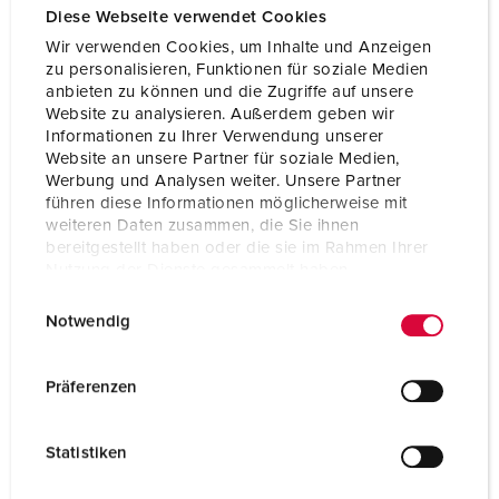
Communiqués de presse
Diese Webseite verwendet Cookies
Wir verwenden Cookies, um Inhalte und Anzeigen
NEWS
23/01/2024
zu personalisieren, Funktionen für soziale Medien
MENNEKES présente de nombreuses nouveautés au
anbieten zu können und die Zugriffe auf unsere
salon « Light + Building »
Website zu analysieren. Außerdem geben wir
Informationen zu Ihrer Verwendung unserer
Première mondiale des nouvelles bornes de recharge pour
Website an unsere Partner für soziale Medien,
la maison et de nombreuses autres solutions de produits
Werbung und Analysen weiter. Unsere Partner
nouvelles et étendues
führen diese Informationen möglicherweise mit
LIRE LA SUITE
weiteren Daten zusammen, die Sie ihnen
bereitgestellt haben oder die sie im Rahmen Ihrer
Nutzung der Dienste gesammelt haben.
AFFICHER TOUTES LES ACTUALITÉS
E
Datenschutzerklärung
Impressum
Notwendig
i
n
Salons et événements
w
Präferenzen
Middle East Energy
i
01.- 03.
l
Dubai, UAE
Sep 26
Statistiken
l
i