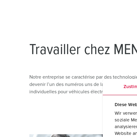
Coffrets combinés
Applications industrielles
Basse tension
Sites
X-CONTACT®
Chantiers navals
Salons et expositions
Exploitation minière
Travailler chez M
Transports publics et ferroviaires
Notre entreprise se caractérise par des technologi
devenir l’un des numéros uns de la fabrication des 
Zusti
individuelles pour véhicules électriques avec des a
Diese Web
Wir verwen
soziale Me
analysier
Website an