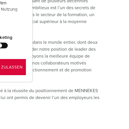
aborateurs disposant de plusieurs décennies
aten
plus jeunes et ambitieux est l’un des secrets de
r Nutzung
exemplaire dans le secteur de la formation, un
 un engagement social supérieur à la moyenne
re entreprise.
keting
0
collaborateurs dans le monde entier, dont deux
erver et consolider notre position de leader des
avenir, nous employons la meilleure équipe de
son pour laquelle nos collaborateurs motivés
 ZULASSEN
rtunités de perfectionnement et de promotion
d’activités.
bué à la réussite du positionnement de MENNEKES
i ont permis de devenir l’un des employeurs les