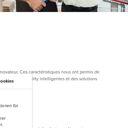
ervice incendie et protection contre les catastrophes
our conteneurs frigorifiques
our campings
M selon norme du matériel militaire
onnectique pour l‘événementiel
t novateur. Ces caractéristiques nous ont permis de
de charge eMobility intelligentes et des solutions
ookies
ionen für
rer
r.