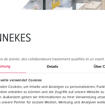
Dispositifs de connexion selon standards internationaux
S
Transmission de données / réseautique
P
Produits avec extension et produits complémentaires
P
Produits complémentaires
T
ENNEKES
C
es de pointe, des collaborateurs hautement qualifiés et un espri
dispositifs de connexion industriels standardisés, des solutions 
Details
Über C
mmung
ctivités globales.
seite verwendet Cookies
den Cookies, um Inhalte und Anzeigen zu personalisieren, Funkt
dien anbieten zu können und die Zugriffe auf unsere Website zu
en. Außerdem geben wir Informationen zu Ihrer Verwendung unse
 unsere Partner für soziale Medien, Werbung und Analysen weite