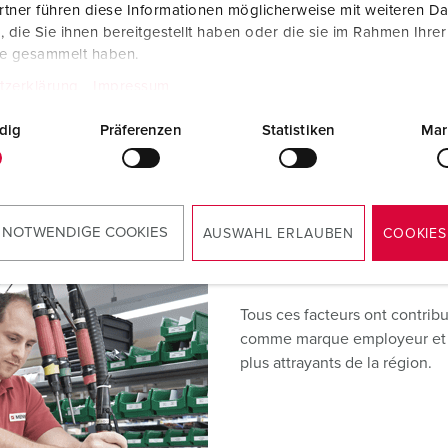
Un mélange équilibré de coll
tner führen diese Informationen möglicherweise mit weiteren D
d’expérience et de collègues 
die Sie ihnen bereitgestellt haben oder die sie im Rahmen Ihre
notre succès. Un engagement 
te gesammelt haben.
climat de travail familial et
tzerklärung
Impressum
caractérisent la culture de not
dig
Präferenzen
Statistiken
Mar
Nous employons plus de
1.60
tiers en Allemagne. Pour cons
dispositifs de connexion à l’
toute la branche. C’est la rai
 NOTWENDIGE COOKIES
AUSWAHL ERLAUBEN
COOKIES
disposent d’excellentes oppo
dans une multitude de champs 
Tous ces facteurs ont contri
comme marque employeur et lu
plus attrayants de la région.