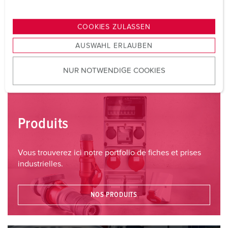
n
g
FORMULAIRE DE CONTACT
COOKIES ZULASSEN
s
AUSWAHL ERLAUBEN
a
CONTACT SUR PLACE
u
NUR NOTWENDIGE COOKIES
s
w
a
h
Produits
l
Vous trouverez ici notre portfolio de fiches et prises
industrielles.
NOS PRODUITS