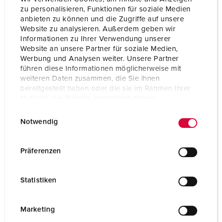
zu personalisieren, Funktionen für soziale Medien
anbieten zu können und die Zugriffe auf unsere
Website zu analysieren. Außerdem geben wir
Informationen zu Ihrer Verwendung unserer
Website an unsere Partner für soziale Medien,
Werbung und Analysen weiter. Unsere Partner
führen diese Informationen möglicherweise mit
weiteren Daten zusammen, die Sie ihnen
bereitgestellt haben oder die sie im Rahmen Ihrer
Nutzung der Dienste gesammelt haben.
E
Datenschutzerklärung
Impressum
Notwendig
i
n
w
Präferenzen
i
Contact
l
Statistiken
l
i
Vous avez des questions sur nos produits et solutions ?
Nous sommes à votre disposition. N'hésitez pas à nous
g
Marketing
contacter !
u