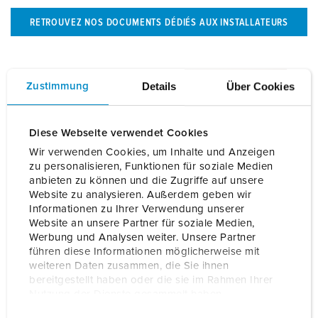
RETROUVEZ NOS DOCUMENTS DÉDIÉS AUX INSTALLATEURS
Details
Über Cookies
Zustimmung
Diese Webseite verwendet Cookies
Wir verwenden Cookies, um Inhalte und Anzeigen
zu personalisieren, Funktionen für soziale Medien
anbieten zu können und die Zugriffe auf unsere
Website zu analysieren. Außerdem geben wir
Informationen zu Ihrer Verwendung unserer
Mises à jour logicielles
Website an unsere Partner für soziale Medien,
Werbung und Analysen weiter. Unsere Partner
führen diese Informationen möglicherweise mit
Chez MENNEKES, nous améliorons continuellement nos
weiteren Daten zusammen, die Sie ihnen
solutions de recharge en y intégrant de nouvelles
bereitgestellt haben oder die sie im Rahmen Ihrer
fonctionnalités.
Nutzung der Dienste gesammelt haben.
E
Datenschutzerklärung
Impressum
Retrouvez ici les dernières mises à jour logicielles pour vos