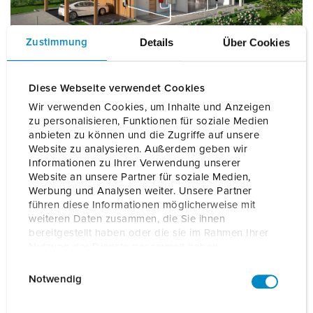
Details
Über Cookies
Zustimmung
Diese Webseite verwendet Cookies
Wir verwenden Cookies, um Inhalte und Anzeigen
Gestion de la charge pour les grandes surfaces
zu personalisieren, Funktionen für soziale Medien
anbieten zu können und die Zugriffe auf unsere
Website zu analysieren. Außerdem geben wir
Les systèmes de charge professionnels s’intègrent au
Informationen zu Ihrer Verwendung unserer
réseau existant des entreprises par liaison Ethernet point à
Website an unsere Partner für soziale Medien,
point. Un dispositif central, tel qu’un système de charge
Werbung und Analysen weiter. Unsere Partner
Professional+, une borne murale AMTRON® Professional ou
führen diese Informationen möglicherweise mit
une station AMEDIO® Professional, assure la fonction de
weiteren Daten zusammen, die Sie ihnen
maître pour l’ensemble des points de charge.
bereitgestellt haben oder die sie im Rahmen Ihrer
Nutzung der Dienste gesammelt haben.
Lorsque plusieurs véhicules rechargent simultanément, la
E
Datenschutzerklärung
Impressum
puissance totale requise peut dépasser la capacité
Notwendig
i
disponible du réseau local ou celle fournie par le
n
gestionnaire d’énergie. La gestion de la charge pilote alors