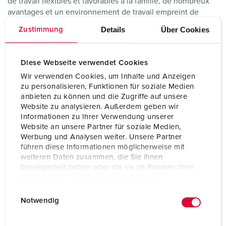
de travail flexibles et favorables à la famille, de nombreux
avantages et un environnement de travail empreint de
respect, de confiance et d’ouverture sur le monde, ainsi
Details
Über Cookies
Zustimmung
que de transparence et d’une culture du feedback
clairement réglementée. Grâce à des mesures ciblées, nous
contribuons au perfectionnement constant de nos
Diese Webseite verwendet Cookies
collaborateurs, tant sur le plan professionnel que privé.
Wir verwenden Cookies, um Inhalte und Anzeigen
zu personalisieren, Funktionen für soziale Medien
Nous formons la relève avec succès depuis plusieurs
anbieten zu können und die Zugriffe auf unsere
décennies. Nous avons permis à plusieurs générations de
Website zu analysieren. Außerdem geben wir
jeunes gens d’entrer dans la vie active – certains de nos
Informationen zu Ihrer Verwendung unserer
anciens apprentis occupent à l’heure actuelle des postes
Website an unsere Partner für soziale Medien,
de cadres supérieurs chez MENNEKES.
Werbung und Analysen weiter. Unsere Partner
führen diese Informationen möglicherweise mit
weiteren Daten zusammen, die Sie ihnen
bereitgestellt haben oder die sie im Rahmen Ihrer
Nutzung der Dienste gesammelt haben.
E
Datenschutzerklärung
Impressum
Notwendig
i
n