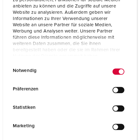
anbieten zu können und die Zugriffe auf unsere
Website zu analysieren. Außerdem geben wir
Informationen zu Ihrer Verwendung unserer
Website an unsere Partner für soziale Medien,
Werbung und Analysen weiter. Unsere Partner
führen diese Informationen möglicherweise mit
weiteren Daten zusammen, die Sie ihnen
bereitgestellt haben oder die sie im Rahmen Ihrer
Nutzung der Dienste gesammelt haben.
E
Datenschutzerklärung
Impressum
Notwendig
i
n
w
Präferenzen
i
l
Statistiken
l
Prises de courant et fiches
i
g
Marketing
VERS LA CATÉGORIE
u