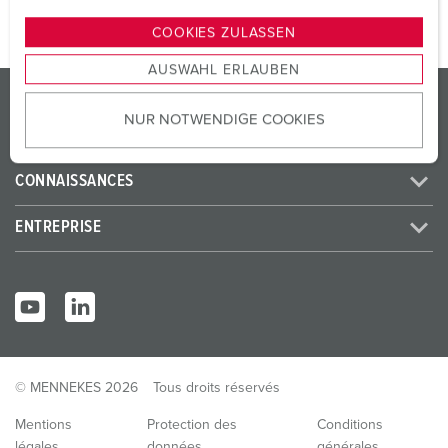
n
g
COOKIES ZULASSEN
s
AUSWAHL ERLAUBEN
a
PRODUITS/SOLUTIONS
u
NUR NOTWENDIGE COOKIES
s
SERVICES
w
a
CONNAISSANCES
h
l
ENTREPRISE
© MENNEKES 2026
Tous droits réservés
Mentions
Protection des
Conditions
légales
données
générales