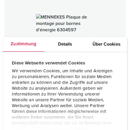
Details
Über Cookies
Zustimmung
Diese Webseite verwendet Cookies
Wir verwenden Cookies, um Inhalte und Anzeigen
zu personalisieren, Funktionen für soziale Medien
anbieten zu können und die Zugriffe auf unsere
Website zu analysieren. Außerdem geben wir
Informationen zu Ihrer Verwendung unserer
Plaque de montage pour bornes d’énergie
Website an unsere Partner für soziale Medien,
Métal
Werbung und Analysen weiter. Unsere Partner
führen diese Informationen möglicherweise mit
IP44
weiteren Daten zusammen, die Sie ihnen
bereitgestellt haben oder die sie im Rahmen Ihrer
1 ARTICLES
Nutzung der Dienste gesammelt haben.