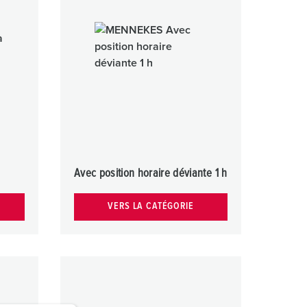
ervice incendie et protection contre les catastrophes
our conteneurs frigorifiques
our campings
M selon norme du matériel militaire
onnectique pour l‘événementiel
Avec position horaire déviante 1 h
VERS LA CATÉGORIE