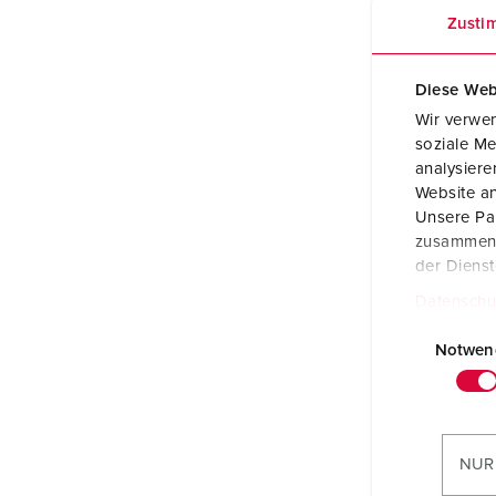
Zusti
Diese Web
Wir verwen
soziale Me
analysier
Website an
Unsere Par
zusammen, 
der Diens
Très 
Datenschu
E
i
Notwen
n
w
i
l
NUR
l