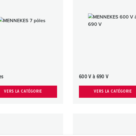
Dispositifs de connexion selon standards internationaux
S
Transmission de données / réseautique
P
Produits avec extension et produits complémentaires
P
Produits complémentaires
T
C
es
600 V à 690 V
VERS LA CATÉGORIE
VERS LA CATÉGORIE