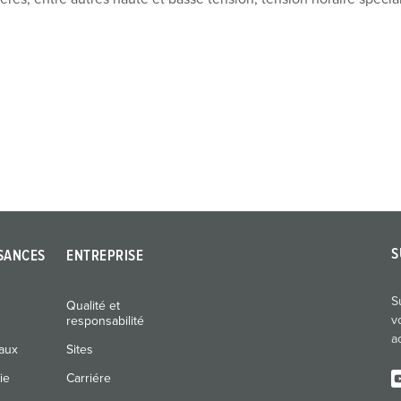
S
SANCES
ENTREPRISE
S
Qualité et
v
responsabilité
a
naux
Sites
ie
Carriére