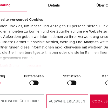
Details
Über C
mmung
seite verwendet Cookies
den Cookies, um Inhalte und Anzeigen zu personalisieren, Funkt
dien anbieten zu können und die Zugriffe auf unsere Website zu
en. Außerdem geben wir Informationen zu Ihrer Verwendung unse
 unsere Partner für soziale Medien, Werbung und Analysen weite
tner führen diese Informationen möglicherweise mit weiteren D
die Sie ihnen bereitgestellt haben oder die sie im Rahmen Ihre
te gesammelt haben.
basse tension
En aval du transformateur d
tzerklärung
Impressum
sécurité, 12 h
dig
Präferenzen
Statistiken
Mar
VERS LA CATÉGORIE
VERS LA CATÉGORIE
 NOTWENDIGE COOKIES
AUSWAHL ERLAUBEN
COOKIES