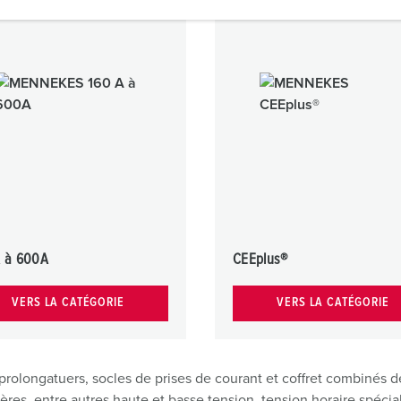
A à 600A
CEEplus®
VERS LA CATÉGORIE
VERS LA CATÉGORIE
 prolongatuers, socles de prises de courant et coffret combiné
ières, entre autres haute et basse tension, tension horaire spécia