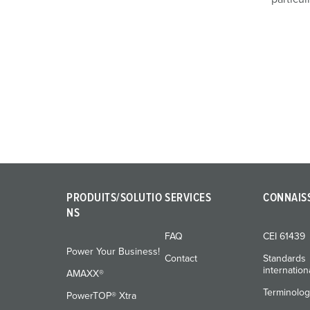
PRODUITS/SOLUTIO
SERVICES
CONNAIS
NS
FAQ
CEI 61439
Power Your Business!
Contact
Standards
internatio
AMAXX®
Terminolog
PowerTOP® Xtra