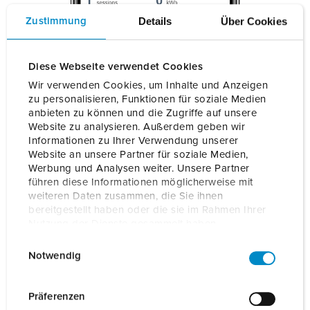
Details
Über Cookies
Zustimmung
Diese Webseite verwendet Cookies
Wir verwenden Cookies, um Inhalte und Anzeigen
zu personalisieren, Funktionen für soziale Medien
anbieten zu können und die Zugriffe auf unsere
Website zu analysieren. Außerdem geben wir
Informationen zu Ihrer Verwendung unserer
Website an unsere Partner für soziale Medien,
Werbung und Analysen weiter. Unsere Partner
führen diese Informationen möglicherweise mit
weiteren Daten zusammen, die Sie ihnen
bereitgestellt haben oder die sie im Rahmen Ihrer
Informations via l’interface web
Nutzung der Dienste gesammelt haben.
E
Datenschutzerklärung
Impressum
AMTRON® Professional
Notwendig
i
L’AMTRON® Professional se pilote facilement depuis un
n
smartphone, une tablette ou un ordinateur. Depuis la
w
version 5.22 du logiciel, une interface web conviviale vous
Präferenzen