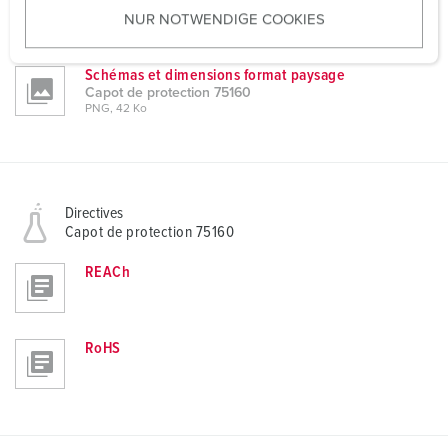
Capot de protection 75160
NUR NOTWENDIGE COOKIES
s
PNG, 42 Ko
w
a
Schémas et dimensions format paysage
h
Capot de protection 75160
PNG, 42 Ko
l
Directives
Capot de protection 75160
REACh
RoHS