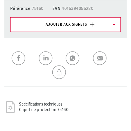
Référence
75160
EAN
4015394055280
AJOUTER AUX SIGNETS
Dans la rubrique Liste d’articles/ Panier, vous pouvez gérer
nos produits dans différentes listes.
Ma liste
(0)
AJOUTER
CRÉER UNE NOUVELLE LISTE
Spécifications techniques
Capot de protection 75160