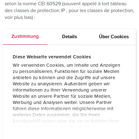
selon la norme CEI 60529 (souvent appelé à tort tableau
des classes de protection IP ; pour les classes de protection,
voir plus bas) :
Details
Über Cookies
Zustimmung
Degrés de protection selon CEI 60529, EN 60529
Diese Webseite verwendet Cookies
et NBN EN 60529
Wir verwenden Cookies, um Inhalte und Anzeigen
zu personalisieren, Funktionen für soziale Medien
anbieten zu können und die Zugriffe auf unsere
Website zu analysieren. Außerdem geben wir
Informationen zu Ihrer Verwendung unserer
Tableau des degrés de protection IP
Website an unsere Partner für soziale Medien,
Werbung und Analysen weiter. Unsere Partner
1er chiffre :
führen diese Informationen möglicherweise mit
weiteren Daten zusammen, die Sie ihnen
C
Protection contre les
Protection contre
bereitgestellt haben oder die sie im Rahmen Ihrer
EI
corps étrangers
le contact
Nutzung der Dienste gesammelt haben.
6
E
Datenschutzerklärung
Impressum
0