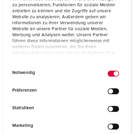
zu personalisieren, Funktionen für soziale Medien
anbieten zu können und die Zugriffe auf unsere
Website zu analysieren. Außerdem geben wir
Informationen zu Ihrer Verwendung unserer
Website an unsere Partner für soziale Medien,
Werbung und Analysen weiter. Unsere Partner
führen diese Informationen möglicherweise mit
weiteren Daten zusammen, die Sie ihnen
bereitgestellt haben oder die sie im Rahmen Ihrer
Nutzung der Dienste gesammelt haben.
E
Datenschutzerklärung
Impressum
Notwendig
i
n
w
Präferenzen
i
l
Statistiken
l
i
g
Marketing
u