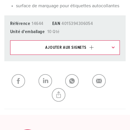
surface de marquage pour étiquettes autocollantes
Référence
14644
EAN
4015394306054
Unité d'emballage
10 Qté
AJOUTER AUX SIGNETS
Dans la rubrique Liste d’articles/ Panier, vous pouvez gérer
nos produits dans différentes listes.
Ma liste
(0)
AJOUTER
CRÉER UNE NOUVELLE LISTE