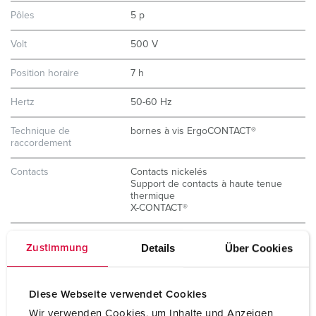
Pôles
5 p
Volt
500 V
Position horaire
7 h
Hertz
50-60 Hz
Technique de
bornes à vis ErgoCONTACT®
raccordement
Contacts
Contacts nickelés
Support de contacts à haute tenue
thermique
X-CONTACT®
Indice de protection
IP67 / IP69
Details
Über Cookies
Zustimmung
Poids
335 g
Diese Webseite verwendet Cookies
Certification de
CB Zertifikat
conformité
VDE
Wir verwenden Cookies, um Inhalte und Anzeigen