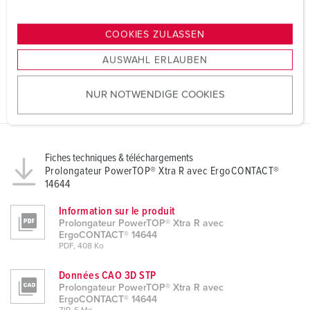
n
g
COOKIES ZULASSEN
s
AUSWAHL ERLAUBEN
a
u
NUR NOTWENDIGE COOKIES
s
w
a
h
Fiches techniques & téléchargements
l
Prolongateur PowerTOP® Xtra R avec ErgoCONTACT®
14644
Information sur le produit
Prolongateur PowerTOP® Xtra R avec
ErgoCONTACT® 14644
PDF, 408 Ko
Données CAO 3D STP
Prolongateur PowerTOP® Xtra R avec
ErgoCONTACT® 14644