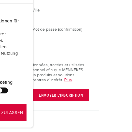
ervice incendie et protection contre les catastrophes
Ville
our conteneurs frigorifiques
ionen für
our campings
Mot de passe (confirmation)
rer
r.
M selon norme du matériel militaire
aten
r Nutzung
onnectique pour l‘événementiel
nnées soient fusionnées, traitées et utilisées
es à caractère personnel afin que MENNEKES
 proposer d'autres produits et solutions
 mes besoins et centres d'intérêt.
Plus
keting
ENVOYER L'INSCRIPTION
 ZULASSEN