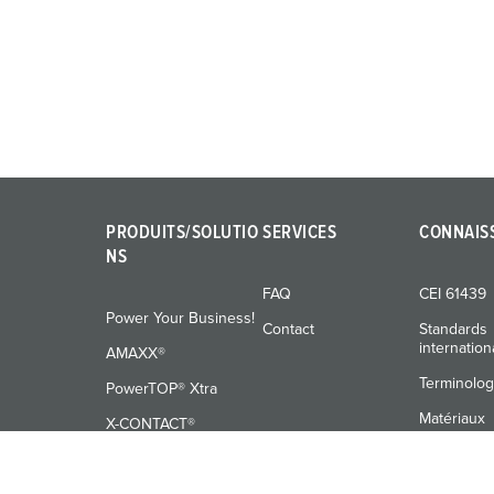
u
n
g
s
a
u
s
w
PRODUITS/SOLUTIO
SERVICES
CONNAIS
a
NS
h
l
FAQ
CEI 61439
Power Your Business!
Contact
Standards
internatio
AMAXX®
Terminolog
PowerTOP® Xtra
Matériaux
X-CONTACT®
Formation