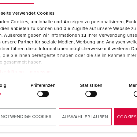
Dispositifs de connexion selon standards internationaux
S
Code postal
seite verwendet Cookies
Transmission de données / réseautique
P
den Cookies, um Inhalte und Anzeigen zu personalisieren, Funkt
dien anbieten zu können und die Zugriffe auf unsere Website zu
Produits avec extension et produits complémentaires
P
Mot de passe
en. Außerdem geben wir Informationen zu Ihrer Verwendung unse
 unsere Partner für soziale Medien, Werbung und Analysen weite
Produits complémentaires
T
tner führen diese Informationen möglicherweise mit weiteren D
die Sie ihnen bereitgestellt haben oder die sie im Rahmen Ihre
C
te gesammelt haben.
J'accepte que mes do
tzerklärung
Impressum
avec d'autres donné
soit en mesure de me
adaptés sur mesure à
dig
Präferenzen
Statistiken
Mar
 NOTWENDIGE COOKIES
AUSWAHL ERLAUBEN
COOKIES