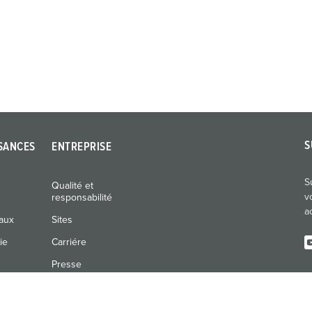
S
SANCES
ENTREPRISE
S
Qualité et
v
responsabilité
a
naux
Sites
ie
Carriére
Presse
Expositions