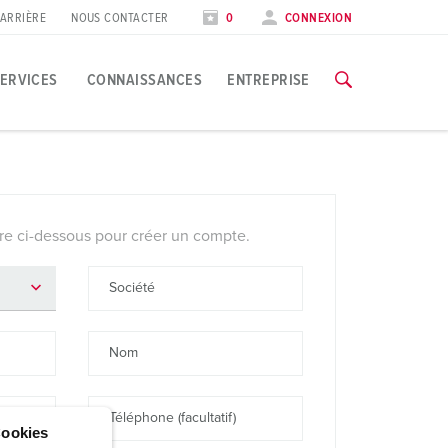
ARRIÈRE
NOUS CONTACTER
0
CONNEXION
ERVICES
CONNAISSANCES
ENTREPRISE
EKES
pplications spécifiques
ormation
alons et dates
ous trouverez toutes les informations concernant nos formation
re ci-dessous pour créer un compte.
’industrie agroalimentaire
ates
oliennes
VERS LES FORMATIONS
Société
’industrie automobile
Nom
entres logistiques
entres de données
Téléphone (facultatif)
ookies