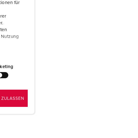
ionen für
ervice incendie et protection contre les catastrophes
rer
our conteneurs frigorifiques
r.
aten
our campings
r Nutzung
M selon norme du matériel militaire
onnectique pour l‘événementiel
keting
 ZULASSEN