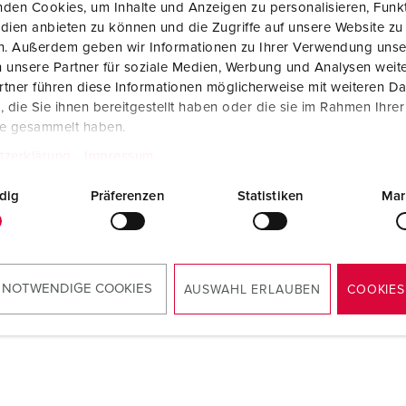
den Cookies, um Inhalte und Anzeigen zu personalisieren, Funkt
Dispositifs de connexion selon standards internationaux
S
dien anbieten zu können und die Zugriffe auf unsere Website zu
en. Außerdem geben wir Informationen zu Ihrer Verwendung unse
Transmission de données / réseautique
P
 unsere Partner für soziale Medien, Werbung und Analysen weite
tner führen diese Informationen möglicherweise mit weiteren D
Produits avec extension et produits complémentaires
P
die Sie ihnen bereitgestellt haben oder die sie im Rahmen Ihre
te gesammelt haben.
Produits complémentaires
T
tzerklärung
Impressum
C
dig
Präferenzen
Statistiken
Mar
 NOTWENDIGE COOKIES
AUSWAHL ERLAUBEN
COOKIES