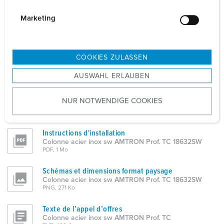
i
g
Marketing
Information sur le produit
Colonne acier inox sw AMTRON Prof. TC 18632SW
u
PDF, 439 Ko
n
g
Données CAO 3D STP
COOKIES ZULASSEN
s
Colonne acier inox sw AMTRON Prof. TC 18632SW
ZIP, 53 Ko
AUSWAHL ERLAUBEN
a
u
Données CAO 3D DWG
NUR NOTWENDIGE COOKIES
s
Colonne acier inox sw AMTRON Prof. TC 18632SW
ZIP, 139 Ko
w
a
Instructions d'installation
h
Colonne acier inox sw AMTRON Prof. TC 18632SW
l
PDF, 1 Mo
Schémas et dimensions format paysage
Colonne acier inox sw AMTRON Prof. TC 18632SW
PNG, 271 Ko
Texte de l’appel d’offres
Colonne acier inox sw AMTRON Prof. TC