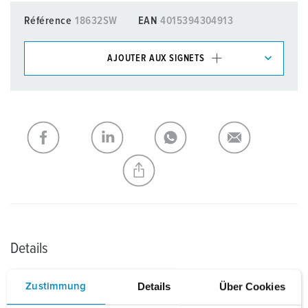
Référence
18632SW
EAN
4015394304913
AJOUTER AUX SIGNETS
Dans la rubrique Liste d’articles/ Panier, vous pouvez gérer
nos produits dans différentes listes.
Ma liste
(0)
AJOUTER
CRÉER UNE NOUVELLE LISTE
Details
Details
Über Cookies
Zustimmung