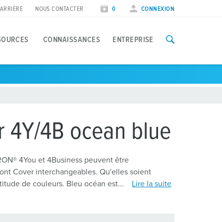
ARRIÈRE
NOUS CONTACTER
0
CONNEXION
SOURCES
CONNAISSANCES
ENTREPRISE
pplications spécifiques
our le service public
ogiciels et téléchargements
alons et dates
echarge solaire à domicile
illes et municipalités
ises à jour des logiciels
ates
r 4Y/4B ocean blue
estion intelligente de la recharge
pplications et interfaces
our les installateurs
ON® 4You et 4Business peuvent être
echarge pour véhicules de société
estionnaire de points de charge
ont Cover interchangeables. Qu'elles soient
nstallateurs
ocuments pour installateurs
titude de couleurs. Bleu océan est...
Lire la suite