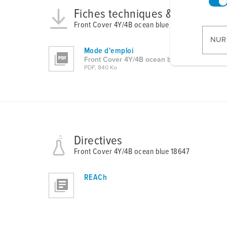
n
Fiches techniques & télécharg
w
i
Front Cover 4Y/4B ocean blue 18647
l
NUR
l
Mode d'emploi
Front Cover 4Y/4B ocean blue 18647
i
PDF, 840 Ko
g
u
n
g
s
a
Directives
u
Front Cover 4Y/4B ocean blue 18647
s
w
REACh
a
h
l