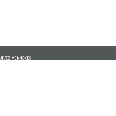
UIVEZ MENNEKES
uivez MENNEKES sur YouTube ou LinkedIn et informez-
ous à propos des salons, événements et autres thèmes
ctuels à propos de l’entreprise et des produits.