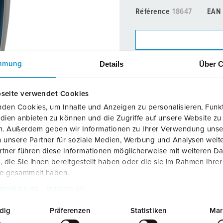
Référence
18647
EAN
Dans la rubrique Liste d’ar
Details
Über C
mmung
différentes listes.
Ma liste
(0)
seite verwendet Cookies
den Cookies, um Inhalte und Anzeigen zu personalisieren, Funkt
CRÉ
dien anbieten zu können und die Zugriffe auf unsere Website zu
en. Außerdem geben wir Informationen zu Ihrer Verwendung unse
 unsere Partner für soziale Medien, Werbung und Analysen weite
tner führen diese Informationen möglicherweise mit weiteren D
die Sie ihnen bereitgestellt haben oder die sie im Rahmen Ihre
te gesammelt haben.
tzerklärung
Impressum
dig
Präferenzen
Statistiken
Mar