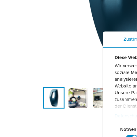
Sites
Zusti
Diese Web
Wir verwen
soziale Me
analysier
Website an
Unsere Par
zusammen, 
der Diens
Datenschu
E
i
Notwen