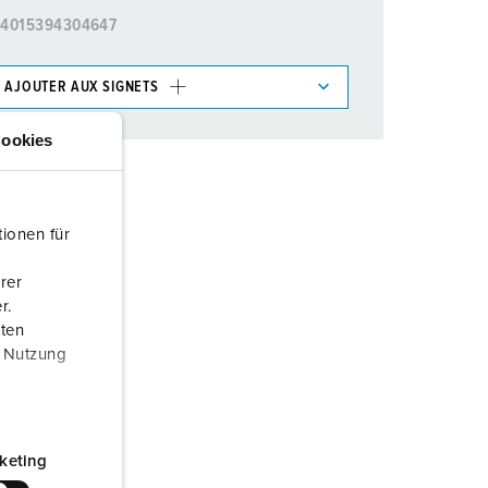
4015394304647
AJOUTER AUX SIGNETS
ticles/ Panier, vous pouvez gérer nos produits dans
ookies
AJOUTER
ionen für
ER UNE NOUVELLE LISTE
rer
r.
aten
r Nutzung
keting