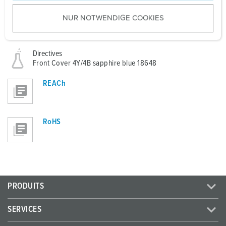
PDF, 840 Ko
u
NUR NOTWENDIGE COOKIES
s
w
a
Directives
h
Front Cover 4Y/4B sapphire blue 18648
l
REACh
RoHS
PRODUITS
SERVICES