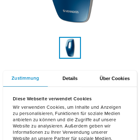
Details
Über Cookies
Zustimmung
Front Cover 4Y/4B sapphire blue
Les bornes de recharge AMTRON® 4You et 4Business
Diese Webseite verwendet Cookies
peuvent être personnalisées grâce à des Front Cover
Wir verwenden Cookies, um Inhalte und Anzeigen
interchangeables. Discrètes ou colorées, de nombreuses
zu personalisieren, Funktionen für soziale Medien
couleurs sont disponibles. Le bleu saphir...
anbieten zu können und die Zugriffe auf unsere
Website zu analysieren. Außerdem geben wir
Lire la suite
Informationen zu Ihrer Verwendung unserer
Website an unsere Partner für soziale Medien,