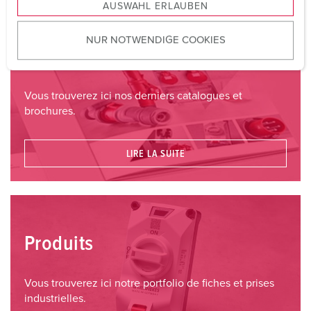
AUSWAHL ERLAUBEN
a
u
NUR NOTWENDIGE COOKIES
s
Catalogues et brochures
w
a
h
Vous trouverez ici nos derniers catalogues et
l
brochures.
LIRE LA SUITE
Produits
Vous trouverez ici notre portfolio de fiches et prises
industrielles.