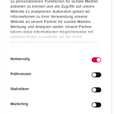
zu personalisieren, Funktionen für soziale Medien
Ampère
63 A
anbieten zu können und die Zugriffe auf unsere
Website zu analysieren. Außerdem geben wir
Pôles
3 p
Informationen zu Ihrer Verwendung unserer
Website an unsere Partner für soziale Medien,
Volt
110 V
Werbung und Analysen weiter. Unsere Partner
führen diese Informationen möglicherweise mit
Position horaire
4 h
weiteren Daten zusammen, die Sie ihnen
bereitgestellt haben oder die sie im Rahmen Ihrer
Hertz
50-60 Hz
Nutzung der Dienste gesammelt haben.
Technique de raccordement
avec bornes à vis
E
Datenschutzerklärung
Impressum
Notwendig
i
Contacts
X-CONTACT®
n
w
Präferenzen
Indice de protection
IP44
i
l
Poids
859 g
Statistiken
l
Certification de conformité
CB Zertifikat
i
EAC
g
Marketing
CQC
VDE
u