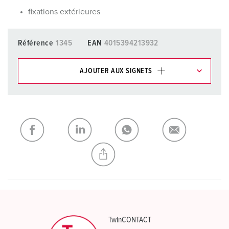
fixations extérieures
Référence
1345
EAN
4015394213932
AJOUTER AUX SIGNETS
Dans la rubrique Liste d’articles/ Panier, vous pouvez gérer
nos produits dans différentes listes.
Ma liste
(0)
AJOUTER
CRÉER UNE NOUVELLE LISTE
TwinCONTACT