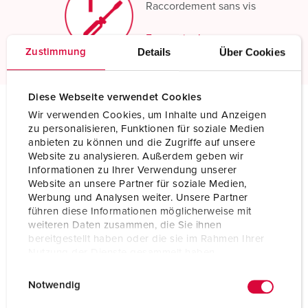
Raccordement sans vis
En savoir plus
Details
Über Cookies
Zustimmung
Diese Webseite verwendet Cookies
Wir verwenden Cookies, um Inhalte und Anzeigen
Spécifications techniques
zu personalisieren, Funktionen für soziale Medien
Socle de prise de courant saillie avec TwinCONTACT 1345
anbieten zu können und die Zugriffe auf unsere
Website zu analysieren. Außerdem geben wir
Informationen zu Ihrer Verwendung unserer
Ampère
32 A
Website an unsere Partner für soziale Medien,
Werbung und Analysen weiter. Unsere Partner
Pôles
3 p
führen diese Informationen möglicherweise mit
weiteren Daten zusammen, die Sie ihnen
Volt
110 V
bereitgestellt haben oder die sie im Rahmen Ihrer
Nutzung der Dienste gesammelt haben.
Position horaire
4 h
E
Datenschutzerklärung
Impressum
Notwendig
Hertz
50-60 Hz
i
n