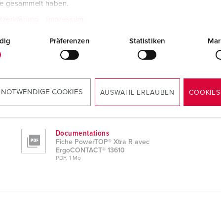
te gesammelt haben.
tzerklärung
Impressum
dig
Präferenzen
Statistiken
Mar
ements
3610
Notice d'utilisation et de montage
 NOTWENDIGE COOKIES
AUSWAHL ERLAUBEN
COOKIES
Fiche PowerTOP® Xtra R avec
ErgoCONTACT® 13610
PDF, 2 Mo
Documentations
Fiche PowerTOP® Xtra R avec
ErgoCONTACT® 13610
PDF, 1 Mo