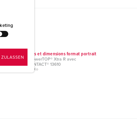
keting
Schémas et dimensions format portrait
 ZULASSEN
Fiche PowerTOP® Xtra R avec
ErgoCONTACT® 13610
PNG, 186 Ko