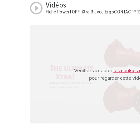
Vidéos
a
Fiche PowerTOP® Xtra R avec ErgoCONTACT® 1
h
l
Veuillez accepter
les cookies
pour regarder cette vid