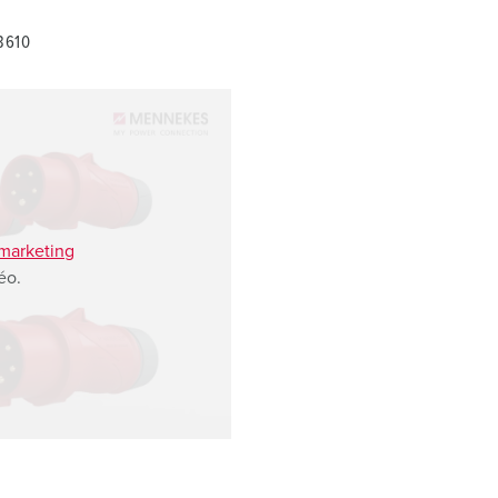
3610
 marketing
éo.