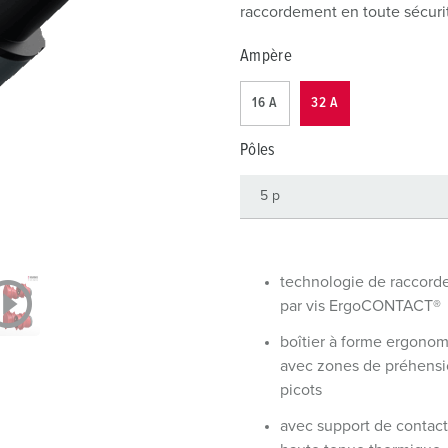
Dispositifs de connexion selon standards internationaux
S
raccordement en toute sécurit
Transmission de données / réseautique
P
Ampère
Produits avec extension et produits complémentaires
P
16 A
32 A
Produits complémentaires
T
Pôles
C
technologie de raccor
par vis ErgoCONTACT®
boîtier à forme ergono
avec zones de préhensi
picots
avec support de contact