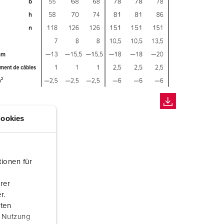
ookies
ionen für
rer
r.
aten
r Nutzung