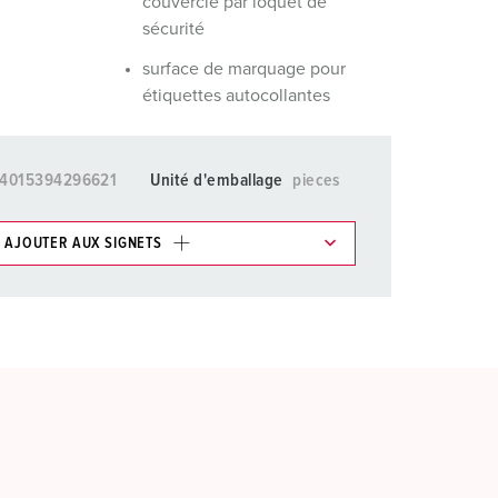
couvercle par loquet de
sécurité
surface de marquage pour
étiquettes autocollantes
4015394296621
Unité d'emballage
pieces
AJOUTER AUX SIGNETS
ticles/ Panier, vous pouvez gérer nos produits dans
AJOUTER
ER UNE NOUVELLE LISTE