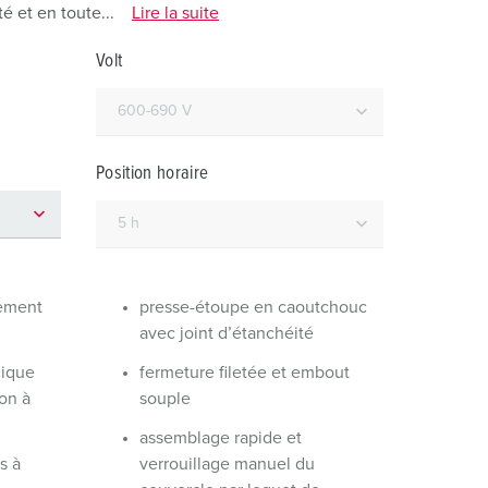
ervice incendie et protection contre les catastrophes
é et en toute...
Lire la suite
our conteneurs frigorifiques
Volt
our campings
M selon norme du matériel militaire
Position horaire
onnectique pour l‘événementiel
dement
presse-étoupe en caoutchouc
avec joint d’étanchéité
mique
fermeture filetée et embout
on à
souple
assemblage rapide et
s à
verrouillage manuel du