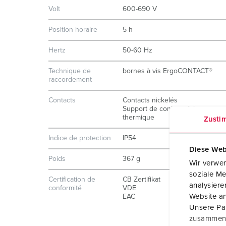
Volt
600-690 V
Position horaire
5 h
Hertz
50-60 Hz
Technique de
bornes à vis ErgoCONTACT®
raccordement
Contacts
Contacts nickelés
Support de contacts à haute ten
thermique
Zusti
Indice de protection
IP54
Diese Web
Poids
367 g
Wir verwen
soziale Me
Certification de
CB Zertifikat
analysier
conformité
VDE
Website an
EAC
Unsere Par
zusammen, 