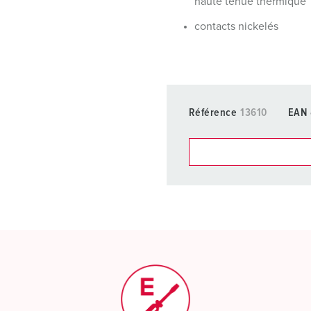
haute tenue thermique
contacts nickelés
Référence
13610
EAN
Dans la rubrique Liste d’ar
différentes listes.
Ma liste
(0)
CRÉ