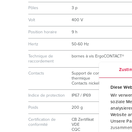
Pôles
3 p
Volt
400 V
Position horaire
9 h
Hertz
50-60 Hz
Technique de
bornes à vis ErgoCONTACT®
raccordement
Zusti
Contacts
Support de contacts à haute ten
thermique
Contacts nickelés
Diese Web
Wir verwen
Indice de protection
IP67 / IP69
soziale Me
Poids
200 g
analysier
Website an
Certification de
CB Zertifikat
Unsere Par
conformité
VDE
zusammen, 
CQC