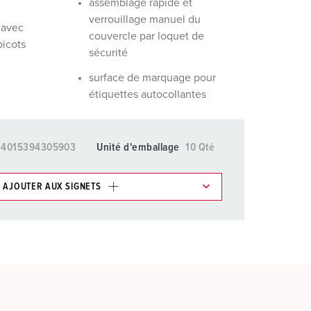
assemblage rapide et
verrouillage manuel du
 avec
couvercle par loquet de
picots
sécurité
surface de marquage pour
étiquettes autocollantes
4015394305903
Unité d'emballage
10 Qté
AJOUTER AUX SIGNETS
ticles/ Panier, vous pouvez gérer nos produits dans
AJOUTER
ER UNE NOUVELLE LISTE