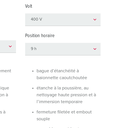
ervice incendie et protection contre les catastrophes
Volt
our conteneurs frigorifiques
our campings
Position horaire
M selon norme du matériel militaire
onnectique pour l‘événementiel
dement
bague d’étanchéité à
baionnette caoutchoutée
mique
étanche à la poussière, au
on à
nettoyage haute pression et à
l’immersion temporaire
s à
fermeture filetée et embout
souple