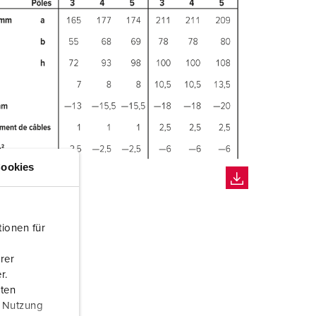
ookies
ionen für
rer
r.
aten
r Nutzung