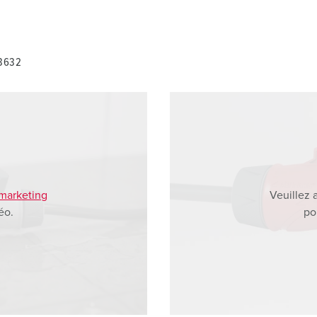
13632
 marketing
Veuillez 
éo.
po