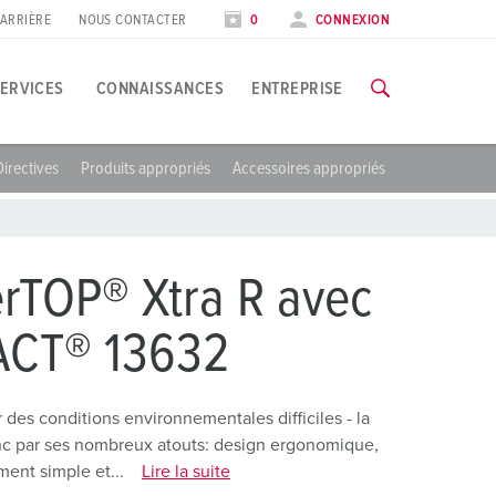
ARRIÈRE
NOUS CONTACTER
0
CONNEXION
ERVICES
CONNAISSANCES
ENTREPRISE
Directives
Produits appropriés
Accessoires appropriés
EKES
pplications spécifiques
ormation
alons et dates
ous trouverez toutes les informations concernant nos formation
’industrie agroalimentaire
ates
rTOP® Xtra R avec
oliennes
VERS LES FORMATIONS
CT® 13632
’industrie automobile
entres logistiques
des conditions environnementales difficiles - la
nc par ses nombreux atouts: design ergonomique,
entres de données
ment simple et...
Lire la suite