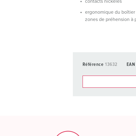
contacts nickelés
ergonomique du boîtier
zones de préhension à 
Référence
13632
EAN
Dans la rubrique Liste d’ar
différentes listes.
Ma liste
(0)
CRÉ