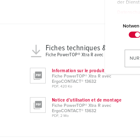
der Diens
Datenschu
E
i
Notwen
n
w
Fiches techniques & télécharg
i
Fiche PowerTOP® Xtra R avec ErgoCONTACT® 
l
NUR
l
Information sur le produit
i
Fiche PowerTOP® Xtra R avec
g
ErgoCONTACT® 13632
u
PDF, 420 Ko
n
Notice d'utilisation et de montage
g
Fiche PowerTOP® Xtra R avec
s
ErgoCONTACT® 13632
a
PDF, 2 Mo
u
s
w