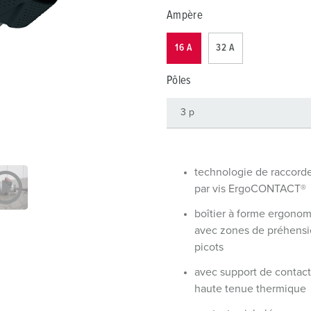
Dispositifs de connexion selon standards internationaux
S
Ampère
Transmission de données / réseautique
P
16 A
32 A
Produits avec extension et produits complémentaires
P
Pôles
Produits complémentaires
T
C
technologie de raccor
par vis ErgoCONTACT®
boîtier à forme ergono
avec zones de préhensi
picots
avec support de contact
haute tenue thermique