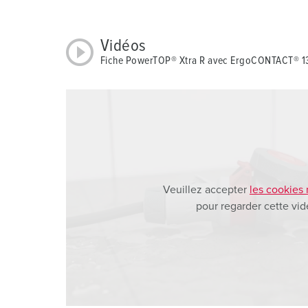
a
h
Vidéos
l
Fiche PowerTOP® Xtra R avec ErgoCONTACT® 
Veuillez accepter
les cookies
pour regarder cette vid