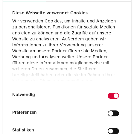
Indice de protection
IP44
Diese Webseite verwendet Cookies
Plastron
75x75 mm
Wir verwenden Cookies, um Inhalte und Anzeigen
Trous de fixation
60x60 mm
zu personalisieren, Funktionen für soziale Medien
anbieten zu können und die Zugriffe auf unsere
Poids
184 g
Website zu analysieren. Außerdem geben wir
Informationen zu Ihrer Verwendung unserer
Certification de conformité
VDE
Website an unsere Partner für soziale Medien,
EAC
Werbung und Analysen weiter. Unsere Partner
CQC
führen diese Informationen möglicherweise mit
CB Zertifikat
weiteren Daten zusammen, die Sie ihnen
bereitgestellt haben oder die sie im Rahmen Ihrer
Nutzung der Dienste gesammelt haben.
E
Datenschutzerklärung
Impressum
Notwendig
i
n
w
Präferenzen
i
l
Statistiken
l