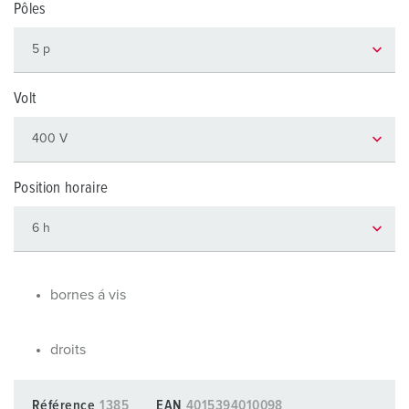
Pôles
Volt
Position horaire
bornes á vis
droits
Référence
1385
EAN
4015394010098