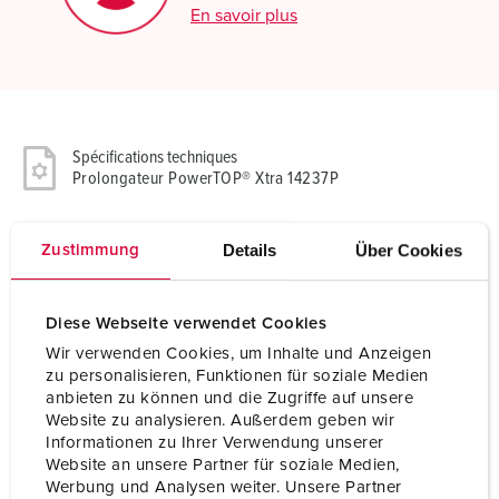
En savoir plus
Spécifications techniques
Prolongateur PowerTOP® Xtra 14237P
Ampère
63 A
Details
Über Cookies
Zustimmung
Pôles
5 p
Diese Webseite verwendet Cookies
Volt
600-690 V
Wir verwenden Cookies, um Inhalte und Anzeigen
Position horaire
5 h
zu personalisieren, Funktionen für soziale Medien
anbieten zu können und die Zugriffe auf unsere
Hertz
50-60 Hz
Website zu analysieren. Außerdem geben wir
Informationen zu Ihrer Verwendung unserer
Technique de
avec bornes à vis
Website an unsere Partner für soziale Medien,
raccordement
Werbung und Analysen weiter. Unsere Partner