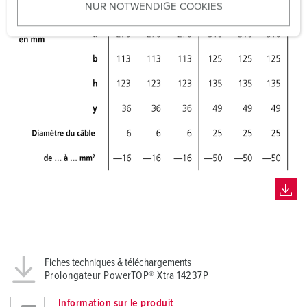
NUR NOTWENDIGE COOKIES
s
w
a
h
l
Fiches techniques & téléchargements
Prolongateur PowerTOP® Xtra 14237P
Information sur le produit