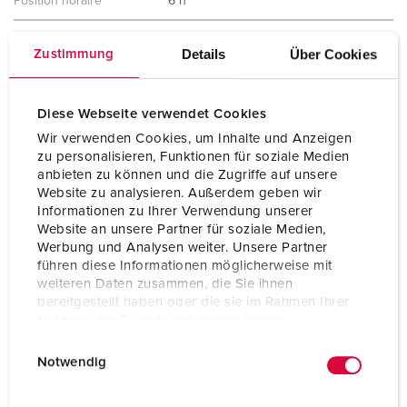
Position horaire
6 h
Hertz
50-60 Hz
Details
Über Cookies
Zustimmung
Technique de
bornes à vis ErgoCONTACT®
raccordement
Diese Webseite verwendet Cookies
Contacts
Contacts nickelés
Wir verwenden Cookies, um Inhalte und Anzeigen
Support de contacts à haute tenue
zu personalisieren, Funktionen für soziale Medien
thermique
anbieten zu können und die Zugriffe auf unsere
X-CONTACT®
Website zu analysieren. Außerdem geben wir
Informationen zu Ihrer Verwendung unserer
Indice de protection
IP54
Website an unsere Partner für soziale Medien,
Werbung und Analysen weiter. Unsere Partner
Poids
337 g
führen diese Informationen möglicherweise mit
weiteren Daten zusammen, die Sie ihnen
bereitgestellt haben oder die sie im Rahmen Ihrer
Nutzung der Dienste gesammelt haben.
E
Datenschutzerklärung
Impressum
Notwendig
i
n