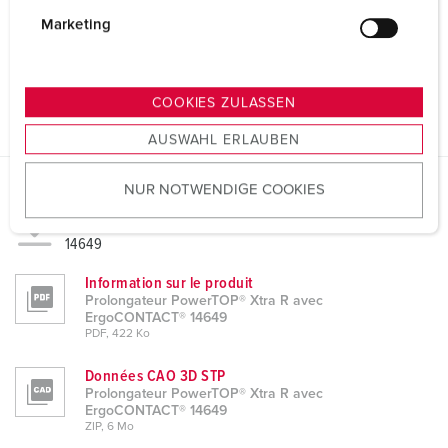
g
Marketing
u
n
g
COOKIES ZULASSEN
s
AUSWAHL ERLAUBEN
a
u
NUR NOTWENDIGE COOKIES
s
Fiches techniques & téléchargements
w
Prolongateur PowerTOP® Xtra R avec ErgoCONTACT®
a
14649
h
Information sur le produit
l
Prolongateur PowerTOP® Xtra R avec
ErgoCONTACT® 14649
PDF, 422 Ko
Données CAO 3D STP
Prolongateur PowerTOP® Xtra R avec
ErgoCONTACT® 14649
ZIP, 6 Mo