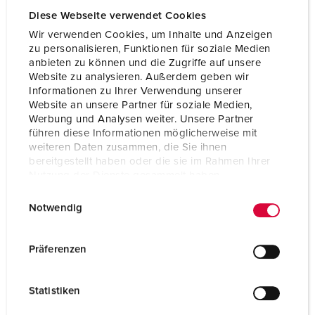
Diese Webseite verwendet Cookies
Wir verwenden Cookies, um Inhalte und Anzeigen
zu personalisieren, Funktionen für soziale Medien
anbieten zu können und die Zugriffe auf unsere
Website zu analysieren. Außerdem geben wir
Informationen zu Ihrer Verwendung unserer
Website an unsere Partner für soziale Medien,
Werbung und Analysen weiter. Unsere Partner
führen diese Informationen möglicherweise mit
weiteren Daten zusammen, die Sie ihnen
bereitgestellt haben oder die sie im Rahmen Ihrer
Nutzung der Dienste gesammelt haben.
E
Datenschutzerklärung
Impressum
Notwendig
i
n
w
Präferenzen
i
l
Statistiken
l
i