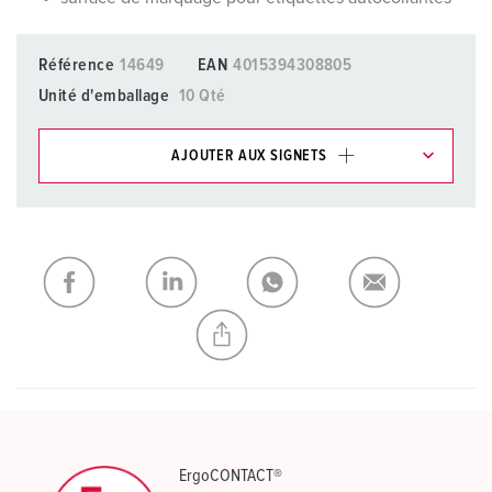
Référence
14649
EAN
4015394308805
Unité d'emballage
10 Qté
AJOUTER AUX SIGNETS
Dans la rubrique Liste d’articles/ Panier, vous pouvez gérer
nos produits dans différentes listes.
Ma liste
(0)
AJOUTER
CRÉER UNE NOUVELLE LISTE
ErgoCONTACT®