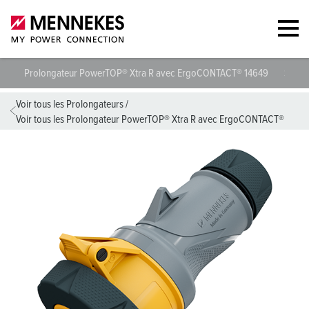
Prolongateur PowerTOP® Xtra R avec ErgoCONTACT® 14649
Spécif
Voir tous les Prolongateurs
/
Voir tous les Prolongateur PowerTOP® Xtra R avec ErgoCONTACT®