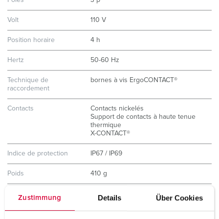
Pôles
3 p
Volt
110 V
Position horaire
4 h
Hertz
50-60 Hz
Technique de
bornes à vis ErgoCONTACT®
raccordement
Contacts
Contacts nickelés
Support de contacts à haute tenue
thermique
X-CONTACT®
Indice de protection
IP67 / IP69
Poids
410 g
Certification de
VDE
Details
Über Cookies
Zustimmung
conformité
CQC