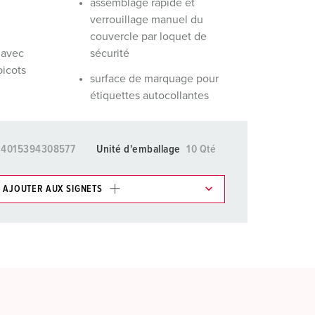
assemblage rapide et
verrouillage manuel du
couvercle par loquet de
 avec
sécurité
picots
surface de marquage pour
étiquettes autocollantes
4015394308577
Unité d'emballage
10 Qté
AJOUTER AUX SIGNETS
ticles/ Panier, vous pouvez gérer nos produits dans
AJOUTER
ER UNE NOUVELLE LISTE