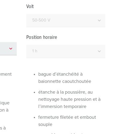
ervice incendie et protection contre les catastrophes
Volt
our conteneurs frigorifiques
our campings
Position horaire
M selon norme du matériel militaire
onnectique pour l‘événementiel
dement
bague d’étanchéité à
baionnette caoutchoutée
étanche à la poussière, au
nettoyage haute pression et à
mique
l’immersion temporaire
on à
fermeture filetée et embout
souple
s à