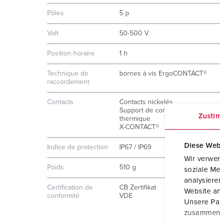
Pôles
5 p
Volt
50-500 V
Position horaire
1 h
Technique de
bornes à vis ErgoCONTACT®
raccordement
Contacts
Contacts nickelés
Support de contacts à haute ten
Zusti
thermique
X-CONTACT®
Diese Web
Indice de protection
IP67 / IP69
Wir verwen
Poids
510 g
soziale Me
analysier
Certification de
CB Zertifikat
Website an
conformité
VDE
Unsere Par
zusammen, 