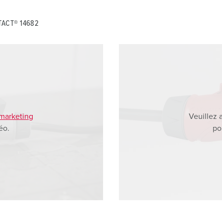
TACT® 14682
 marketing
Veuillez 
éo.
po