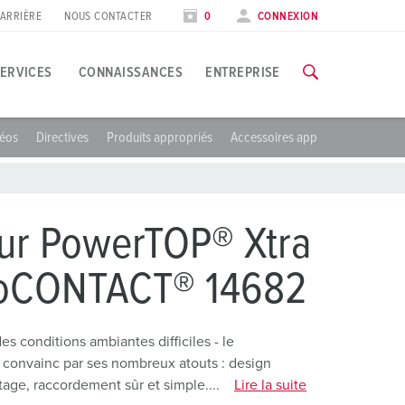
ARRIÈRE
NOUS CONTACTER
0
CONNEXION
ERVICES
CONNAISSANCES
ENTREPRISE
éos
Directives
Produits appropriés
Accessoires appropriés
EKES
pplications spécifiques
ormation
alons et dates
ous trouverez toutes les informations concernant nos formation
’industrie agroalimentaire
ates
ur PowerTOP® Xtra
oliennes
VERS LES FORMATIONS
goCONTACT® 14682
’industrie automobile
entres logistiques
s conditions ambiantes difficiles - le
convainc par ses nombreux atouts : design
entres de données
age, raccordement sûr et simple....
Lire la suite