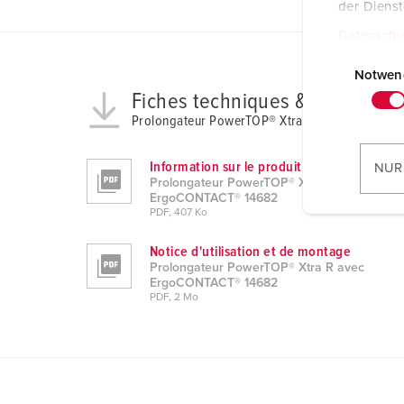
der Diens
Datenschu
E
i
Notwen
n
Fiches techniques & télécharg
w
Prolongateur PowerTOP® Xtra R avec ErgoCON
i
l
Information sur le produit
NUR
l
Prolongateur PowerTOP® Xtra R avec
ErgoCONTACT® 14682
i
PDF, 407 Ko
g
u
Notice d'utilisation et de montage
Prolongateur PowerTOP® Xtra R avec
n
ErgoCONTACT® 14682
g
PDF, 2 Mo
s
a
u
s
w