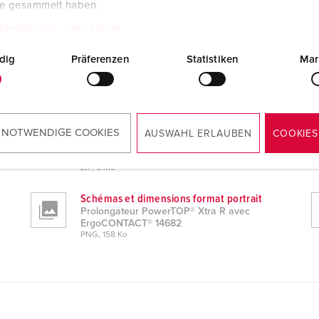
te gesammelt haben.
tzerklärung
Impressum
dig
Präferenzen
Statistiken
Mar
ements
TACT® 14682
Données CAO 3D STP
 NOTWENDIGE COOKIES
AUSWAHL ERLAUBEN
COOKIES
Prolongateur PowerTOP® Xtra R avec
ErgoCONTACT® 14682
ZIP, 6 Mo
Schémas et dimensions format portrait
Prolongateur PowerTOP® Xtra R avec
ErgoCONTACT® 14682
PNG, 158 Ko