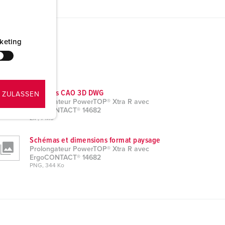
keting
Données CAO 3D DWG
 ZULASSEN
Prolongateur PowerTOP® Xtra R avec
ErgoCONTACT® 14682
ZIP, 7 Mo
Schémas et dimensions format paysage
Prolongateur PowerTOP® Xtra R avec
ErgoCONTACT® 14682
PNG, 344 Ko