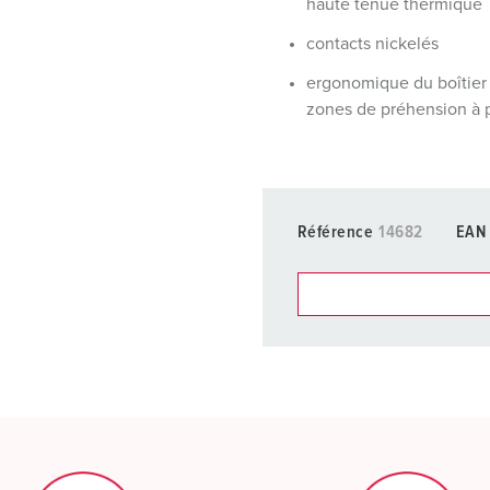
haute tenue thermique
contacts nickelés
ergonomique du boîtier
zones de préhension à 
Référence
14682
EAN
Dans la rubrique Liste d’ar
différentes listes.
Ma liste
(0)
CRÉ