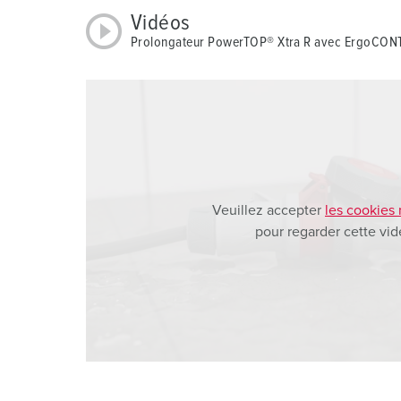
a
Vidéos
h
Prolongateur PowerTOP® Xtra R avec ErgoCON
l
Veuillez accepter
les cookies
pour regarder cette vid