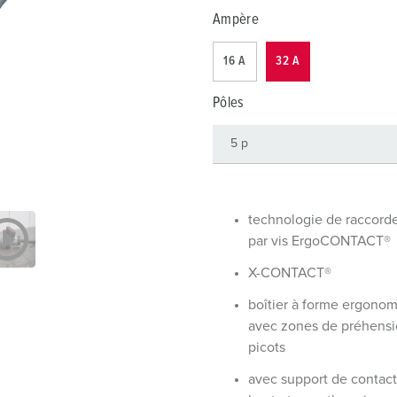
Dispositifs de connexion selon standards internationaux
S
Ampère
Transmission de données / réseautique
P
16 A
32 A
Produits avec extension et produits complémentaires
P
Pôles
Produits complémentaires
T
C
technologie de raccor
par vis ErgoCONTACT®
X-CONTACT®
boîtier à forme ergono
avec zones de préhensi
picots
avec support de contact