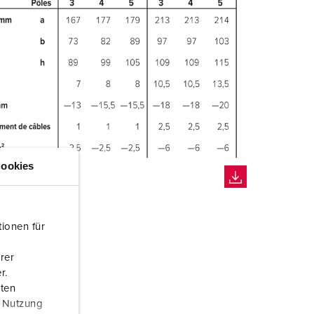
ookies
ionen für
rer
r.
aten
r Nutzung