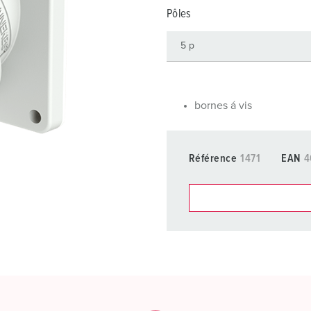
Dispositifs de connexion selon standards internationaux
S
Pôles
Transmission de données / réseautique
P
Produits avec extension et produits complémentaires
P
Produits complémentaires
T
bornes á vis
C
Référence
1471
EAN
4
Dans la rubrique Liste d’ar
différentes listes.
Ma liste
(0)
CRÉ