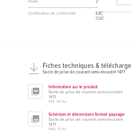
l
Poids
204 g
i
Certification de conformité
EAC
g
CQC
u
n
g
s
a
u
Fiches techniques & télécharg
s
w
Socle de prise de courant semi-encastré 1471
a
h
Information sur le produit
Socle de prise de courant semi-encastré
l
1471
PDF, 143 Ko
Schémas et dimensions format paysage
Socle de prise de courant semi-encastré
1471
PNG, 97 Ko