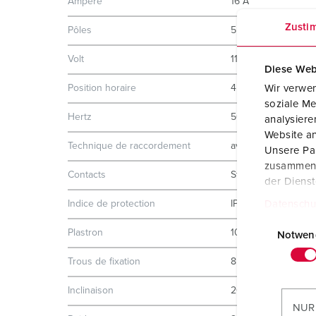
Ampère
16 A
Zusti
Pôles
5 p
Volt
110 V
Diese Web
Position horaire
4 h
Wir verwen
soziale Me
Hertz
50-60 Hz
analysier
Website an
Technique de raccordement
avec bornes à vis
Unsere Par
zusammen, 
Contacts
Standard
der Diens
Indice de protection
IP44
Datenschu
E
Plastron
100x92 mm
i
Notwen
n
Trous de fixation
85x77 mm
w
i
Inclinaison
20 °
l
NUR