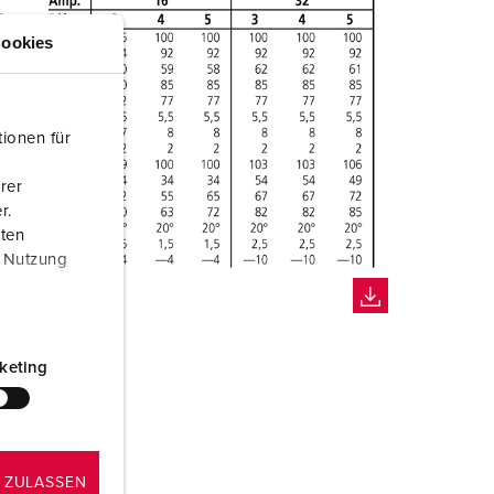
ookies
ionen für
rer
r.
aten
r Nutzung
keting
 ZULASSEN