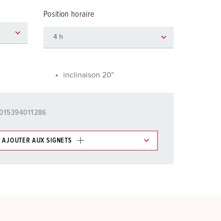
ervice incendie et protection contre les catastrophes
Position horaire
our conteneurs frigorifiques
our campings
M selon norme du matériel militaire
inclinaison 20°
onnectique pour l‘événementiel
015394011286
AJOUTER AUX SIGNETS
ticles/ Panier, vous pouvez gérer nos produits dans
AJOUTER
ER UNE NOUVELLE LISTE