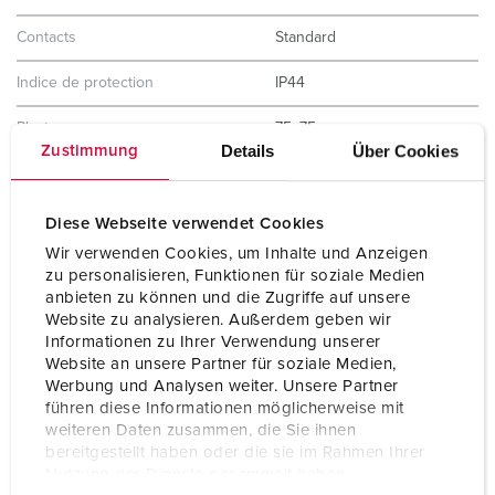
Contacts
Standard
Indice de protection
IP44
Plastron
75x75 mm
Details
Über Cookies
Zustimmung
Trous de fixation
60x60 mm
Poids
120 g
Diese Webseite verwendet Cookies
Wir verwenden Cookies, um Inhalte und Anzeigen
Certification de conformité
VDE
zu personalisieren, Funktionen für soziale Medien
EAC
anbieten zu können und die Zugriffe auf unsere
CQC
Website zu analysieren. Außerdem geben wir
CB Zertifikat
Informationen zu Ihrer Verwendung unserer
Website an unsere Partner für soziale Medien,
Werbung und Analysen weiter. Unsere Partner
führen diese Informationen möglicherweise mit
weiteren Daten zusammen, die Sie ihnen
bereitgestellt haben oder die sie im Rahmen Ihrer
Nutzung der Dienste gesammelt haben.