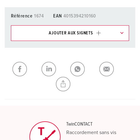
Référence
1674
EAN
4015394210160
AJOUTER AUX SIGNETS
Dans la rubrique Liste d’articles/ Panier, vous pouvez gérer
nos produits dans différentes listes.
Ma liste
(0)
AJOUTER
CRÉER UNE NOUVELLE LISTE
TwinCONTACT
Raccordement sans vis