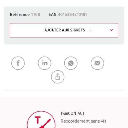
Référence
1708
EAN
4015394210191
AJOUTER AUX SIGNETS
Dans la rubrique Liste d’articles/ Panier, vous pouvez gérer
nos produits dans différentes listes.
Ma liste
(0)
AJOUTER
CRÉER UNE NOUVELLE LISTE
TwinCONTACT
Raccordement sans vis