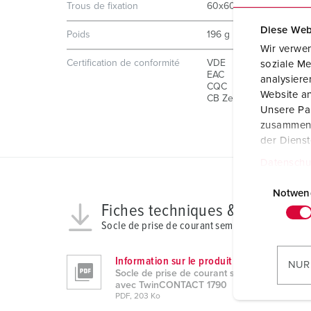
Trous de fixation
60x60 mm
Diese Web
Poids
196 g
Wir verwen
Certification de conformité
VDE
soziale Me
EAC
analysier
CQC
Website an
CB Zertifikat
Unsere Par
zusammen, 
der Diens
Datenschu
E
i
Notwen
Fiches techniques & télécharg
n
Socle de prise de courant semi-encastré, avec
w
i
l
Information sur le produit
NUR
Socle de prise de courant semi-encastré,
l
avec TwinCONTACT 1790
i
PDF, 203 Ko
g