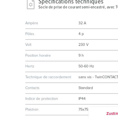
Spécifications techniques
Socle de prise de courant semi-encastré, avec
Ampère
32 A
Pôles
4 p
Volt
230 V
Position horaire
9 h
Hertz
50-60 Hz
Technique de raccordement
sans vis - TwinCONTAC
Contacts
Standard
Indice de protection
IP44
Plastron
75x75 mm
Zusti