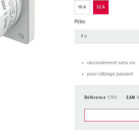
Dispositifs de connexion selon standards internationaux
S
16 A
32 A
Transmission de données / réseautique
P
Pôles
Produits avec extension et produits complémentaires
P
Produits complémentaires
T
C
raccordement sans vis
pour câblage passant
Référence
1790
EAN
4
Dans la rubrique Liste d’ar
différentes listes.