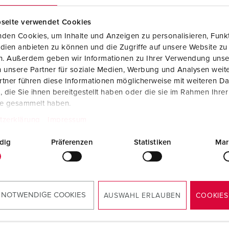
seite verwendet Cookies
den Cookies, um Inhalte und Anzeigen zu personalisieren, Funkt
dien anbieten zu können und die Zugriffe auf unsere Website zu
en. Außerdem geben wir Informationen zu Ihrer Verwendung unse
 unsere Partner für soziale Medien, Werbung und Analysen weite
tner führen diese Informationen möglicherweise mit weiteren D
die Sie ihnen bereitgestellt haben oder die sie im Rahmen Ihre
te gesammelt haben.
tzerklärung
Impressum
dig
Präferenzen
Statistiken
Mar
ements
 TwinCONTACT 1790
Notice d'utilisation et de montage
 NOTWENDIGE COOKIES
AUSWAHL ERLAUBEN
COOKIES
Socle de prise de courant semi-encastré,
avec TwinCONTACT 1790
PDF, 282 Ko