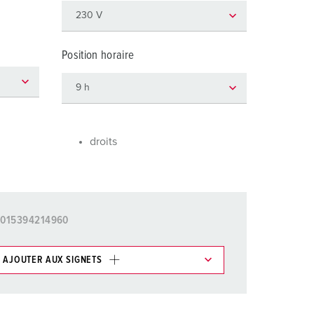
ervice incendie et protection contre les catastrophes
our conteneurs frigorifiques
Position horaire
our campings
M selon norme du matériel militaire
onnectique pour l‘événementiel
droits
015394214960
AJOUTER AUX SIGNETS
ticles/ Panier, vous pouvez gérer nos produits dans