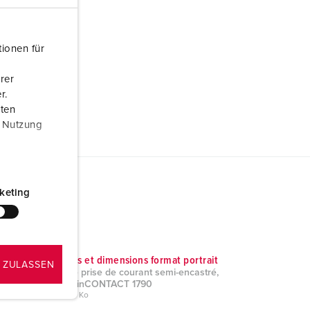
ionen für
rer
r.
aten
r Nutzung
keting
Schémas et dimensions format portrait
 ZULASSEN
Socle de prise de courant semi-encastré,
avec TwinCONTACT 1790
PNG, 333 Ko