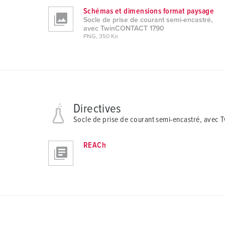
Schémas et dimensions format paysage
u
Socle de prise de courant semi-encastré,
n
avec TwinCONTACT 1790
g
PNG, 350 Ko
s
a
u
s
w
Directives
a
Socle de prise de courant semi-encastré, avec
h
l
REACh