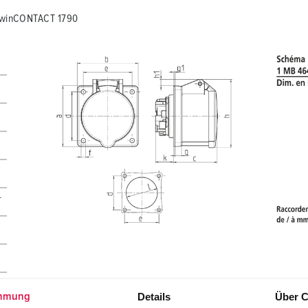
 TwinCONTACT 1790
T
Details
Über C
mmung