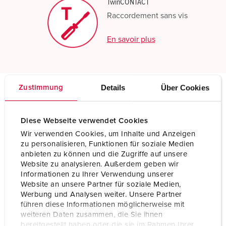
TwinCONTACT
Raccordement sans vis
En savoir plus
Details
Über Cookies
Zustimmung
Spécifications techniques
Socle de prise de courant semi-encastré, avec
Diese Webseite verwendet Cookies
TwinCONTACT 1806
Wir verwenden Cookies, um Inhalte und Anzeigen
zu personalisieren, Funktionen für soziale Medien
Ampère
32 A
anbieten zu können und die Zugriffe auf unsere
Website zu analysieren. Außerdem geben wir
Pôles
4 p
Informationen zu Ihrer Verwendung unserer
Website an unsere Partner für soziale Medien,
Volt
500 V
Werbung und Analysen weiter. Unsere Partner
führen diese Informationen möglicherweise mit
Position horaire
7 h
weiteren Daten zusammen, die Sie ihnen
bereitgestellt haben oder die sie im Rahmen Ihrer