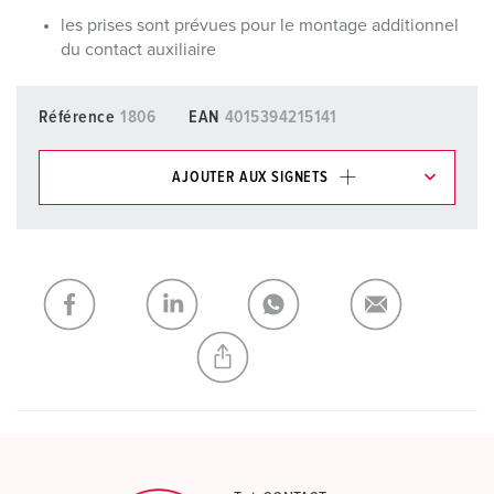
les prises sont prévues pour le montage additionnel
du contact auxiliaire
Référence
1806
EAN
4015394215141
AJOUTER AUX SIGNETS
Dans la rubrique Liste d’articles/ Panier, vous pouvez gérer
nos produits dans différentes listes.
Ma liste
(0)
AJOUTER
CRÉER UNE NOUVELLE LISTE