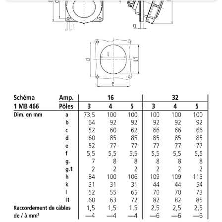
a
h
l