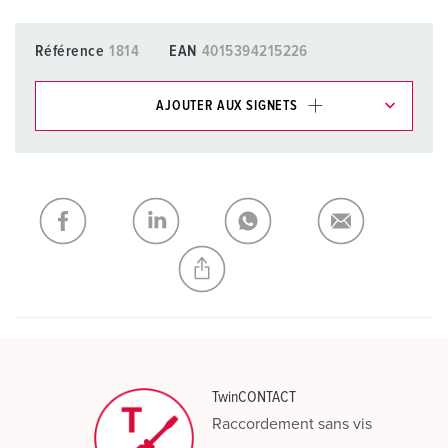
Référence
1814
EAN
4015394215226
AJOUTER AUX SIGNETS
Dans la rubrique Liste d’articles/ Panier, vous pouvez gérer
nos produits dans différentes listes.
Ma liste
(0)
AJOUTER
CRÉER UNE NOUVELLE LISTE
TwinCONTACT
Raccordement sans vis