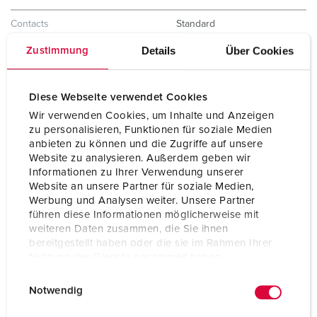
Contacts
Standard
Details
Über Cookies
Zustimmung
Indice de protection
IP67
Plastron
85x75 mm
Diese Webseite verwendet Cookies
Trous de fixation
60x60 mm
Wir verwenden Cookies, um Inhalte und Anzeigen
zu personalisieren, Funktionen für soziale Medien
Poids
120 g
anbieten zu können und die Zugriffe auf unsere
Website zu analysieren. Außerdem geben wir
Certification de conformité
VDE
Informationen zu Ihrer Verwendung unserer
EAC
Website an unsere Partner für soziale Medien,
CQC
Werbung und Analysen weiter. Unsere Partner
CB Zertifikat
führen diese Informationen möglicherweise mit
weiteren Daten zusammen, die Sie ihnen
bereitgestellt haben oder die sie im Rahmen Ihrer
Nutzung der Dienste gesammelt haben.
E
Datenschutzerklärung
Impressum
Notwendig
i
n