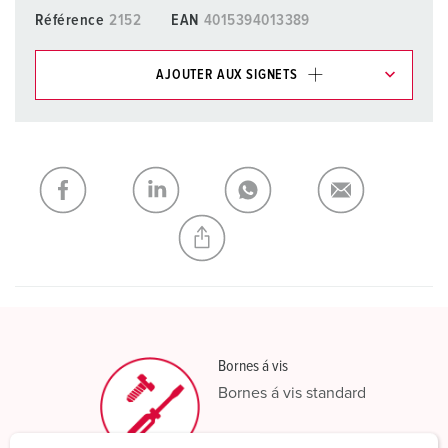
Référence
2152
EAN
4015394013389
AJOUTER AUX SIGNETS
Dans la rubrique Liste d’articles/ Panier, vous pouvez gérer
nos produits dans différentes listes.
Ma liste
(0)
AJOUTER
CRÉER UNE NOUVELLE LISTE
Bornes á vis
Bornes á vis standard
En savoir plus