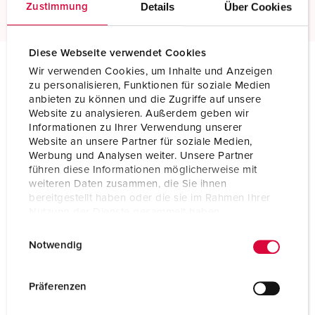
Details
Über Cookies
Zustimmung
Diese Webseite verwendet Cookies
Wir verwenden Cookies, um Inhalte und Anzeigen
Spécifications techniques
zu personalisieren, Funktionen für soziale Medien
Socle de prise de courant saillie 2152
anbieten zu können und die Zugriffe auf unsere
Website zu analysieren. Außerdem geben wir
Informationen zu Ihrer Verwendung unserer
Ampère
16 A
Website an unsere Partner für soziale Medien,
Werbung und Analysen weiter. Unsere Partner
Pôles
3 p
führen diese Informationen möglicherweise mit
weiteren Daten zusammen, die Sie ihnen
Volt
50-250 V
bereitgestellt haben oder die sie im Rahmen Ihrer
Nutzung der Dienste gesammelt haben.
Position horaire
3 h
E
Datenschutzerklärung
Impressum
Notwendig
Hertz
(DC)
i
n
Technique de raccordement
avec bornes à vis
w
Präferenzen
i
Contacts
Standard