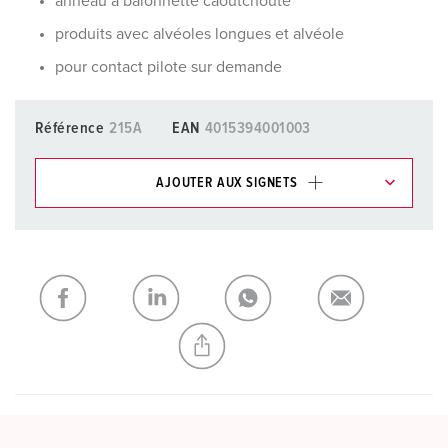
anneau à baïonnette caoutchouté
produits avec alvéoles longues et alvéole
pour contact pilote sur demande
Référence
215A
EAN
4015394001003
AJOUTER AUX SIGNETS
Dans la rubrique Liste d’articles/ Panier, vous pouvez gérer
nos produits dans différentes listes.
Ma liste
(0)
AJOUTER
CRÉER UNE NOUVELLE LISTE