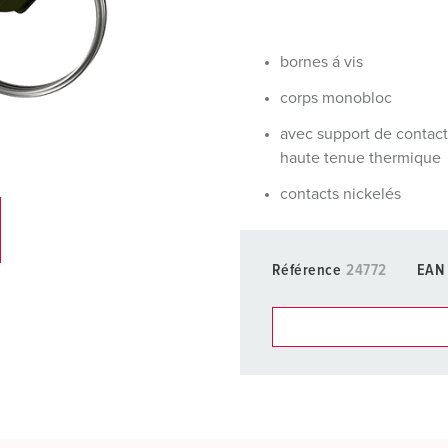
Dispositifs de connexion selon standards internationaux
S
Transmission de données / réseautique
P
bornes á vis
Produits avec extension et produits complémentaires
P
corps monobloc
avec support de contact
Produits complémentaires
T
haute tenue thermique
C
contacts nickelés
Référence
24772
EAN
Dans la rubrique Liste d’ar
différentes listes.
Ma liste
(0)