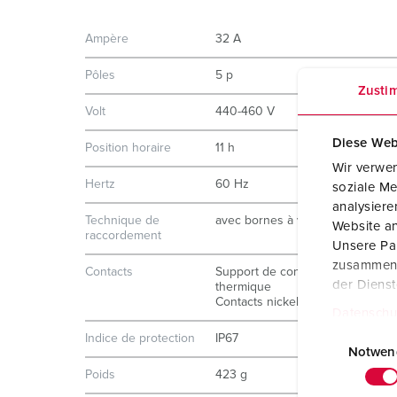
Ampère
32 A
Pôles
5 p
Zusti
Volt
440-460 V
Diese Web
Position horaire
11 h
Wir verwen
Hertz
60 Hz
soziale Me
analysier
Technique de
avec bornes à vis
Website an
raccordement
Unsere Par
zusammen, 
Contacts
Support de contacts à haute ten
der Diens
thermique
Contacts nickelés
Datenschu
E
Indice de protection
IP67
i
Notwen
n
Poids
423 g
w