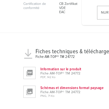
Certification de
CB Zertifikat
i
conformité
VDE
l
EAC
NUR
l
i
g
u
n
g
Fiches techniques & télécharg
s
Fiche AM-TOP® TM 24772
a
u
Information sur le produit
s
Fiche AM-TOP® TM 24772
w
PDF, 142 Ko
a
h
Schémas et dimensions format paysage
Fiche AM-TOP® TM 24772
l
PNG, 71 Ko