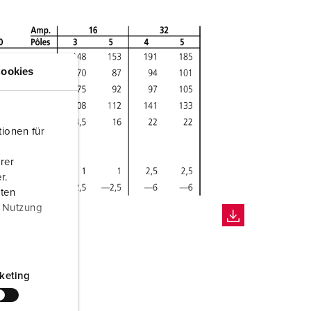
ookies
ionen für
rer
r.
aten
r Nutzung
keting