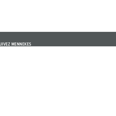
UIVEZ MENNEKES
uivez MENNEKES sur YouTube ou LinkedIn et informez-
ous à propos des salons, événements et autres thèmes
ctuels à propos de l’entreprise et des produits.