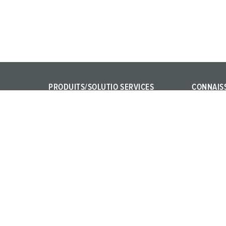
PRODUITS/SOLUTIO
SERVICES
CONNAIS
NS
FAQ
CEI 61439
Power Your Business!
Contact
Standards
internatio
AMAXX®
Terminolog
PowerTOP® Xtra
Matériaux
X-CONTACT®
Formation