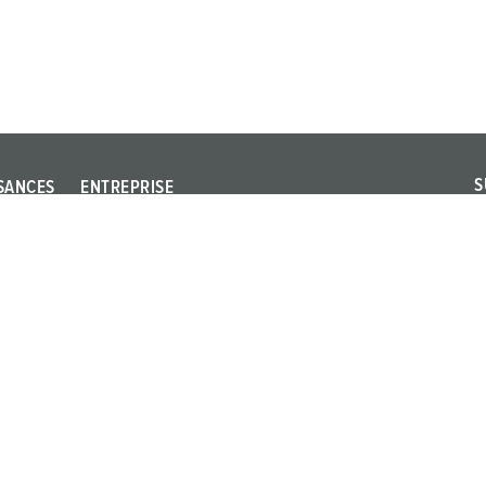
S
SANCES
ENTREPRISE
S
Qualité et
v
responsabilité
a
naux
Sites
ie
Carriére
Presse
Expositions