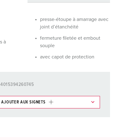
ervice incendie et protection contre les catastrophes
our conteneurs frigorifiques
presse-étoupe à amarrage avec
joint d’étanchéité
our campings
fermeture filetée et embout
s à
M selon norme du matériel militaire
souple
avec capot de protection
onnectique pour l‘événementiel
4015394260745
AJOUTER AUX SIGNETS
ticles/ Panier, vous pouvez gérer nos produits dans
AJOUTER