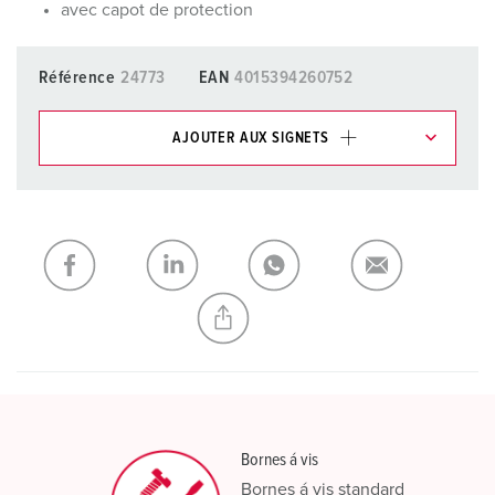
avec capot de protection
Référence
24773
EAN
4015394260752
AJOUTER AUX SIGNETS
Dans la rubrique Liste d’articles/ Panier, vous pouvez gérer
nos produits dans différentes listes.
Ma liste
(0)
AJOUTER
CRÉER UNE NOUVELLE LISTE
Bornes á vis
Bornes á vis standard