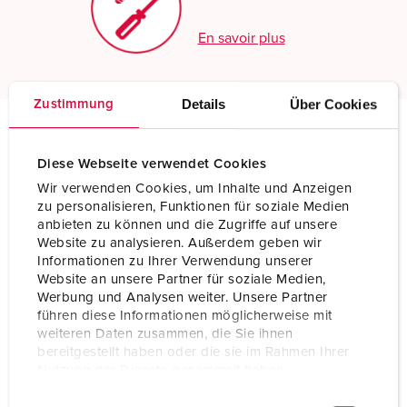
En savoir plus
Details
Über Cookies
Zustimmung
Spécifications techniques
Diese Webseite verwendet Cookies
Fiche AM-TOP® TM 24773
Wir verwenden Cookies, um Inhalte und Anzeigen
zu personalisieren, Funktionen für soziale Medien
Ampère
32 A
anbieten zu können und die Zugriffe auf unsere
Website zu analysieren. Außerdem geben wir
Pôles
5 p
Informationen zu Ihrer Verwendung unserer
Website an unsere Partner für soziale Medien,
Volt
50-500 V
Werbung und Analysen weiter. Unsere Partner
führen diese Informationen möglicherweise mit
Position horaire
2 h
weiteren Daten zusammen, die Sie ihnen
bereitgestellt haben oder die sie im Rahmen Ihrer
Hertz
300-500 Hz
Nutzung der Dienste gesammelt haben.
E
Datenschutzerklärung
Impressum
Technique de
avec bornes à vis