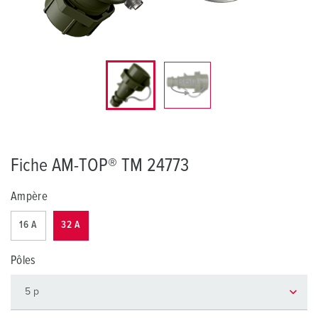
Fiche AM-TOP® TM 24773
Ampère
16 A
32 A
Pôles