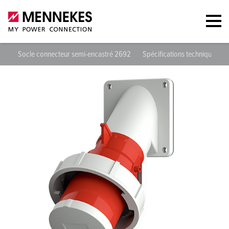
Socle connecteur semi-encastré 2692
Spécifications techniques