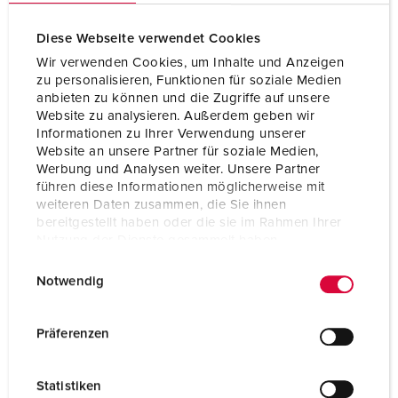
Indice de protection
IP67
Diese Webseite verwendet Cookies
Wir verwenden Cookies, um Inhalte und Anzeigen
Poids
354 g
zu personalisieren, Funktionen für soziale Medien
anbieten zu können und die Zugriffe auf unsere
Certification de
EAC
conformité
Website zu analysieren. Außerdem geben wir
Informationen zu Ihrer Verwendung unserer
Website an unsere Partner für soziale Medien,
Werbung und Analysen weiter. Unsere Partner
führen diese Informationen möglicherweise mit
weiteren Daten zusammen, die Sie ihnen
bereitgestellt haben oder die sie im Rahmen Ihrer
Nutzung der Dienste gesammelt haben.
E
Datenschutzerklärung
Impressum
Notwendig
i
n
w
Präferenzen
i
l
Statistiken
l