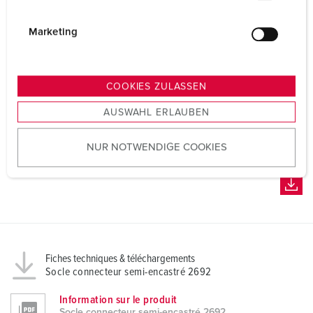
i
g
Marketing
u
n
g
COOKIES ZULASSEN
s
AUSWAHL ERLAUBEN
a
u
NUR NOTWENDIGE COOKIES
s
w
a
h
l
Fiches techniques & téléchargements
Socle connecteur semi-encastré 2692
Information sur le produit
Socle connecteur semi-encastré 2692