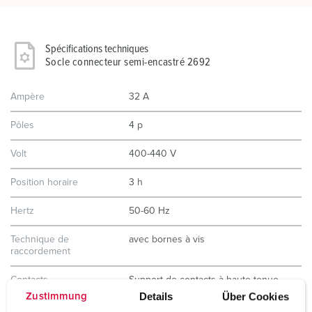
Spécifications techniques
Socle connecteur semi-encastré 2692
Ampère
32 A
Pôles
4 p
Volt
400-440 V
Position horaire
3 h
Hertz
50-60 Hz
Technique de
avec bornes à vis
raccordement
Contacts
Support de contacts à haute tenue
thermique
Details
Über Cookies
Zustimmung
Contacts nickelés