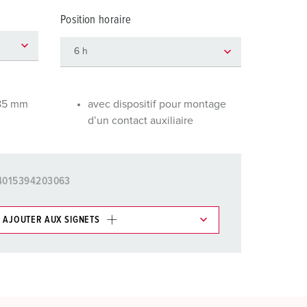
ervice incendie et protection contre les catastrophes
Position horaire
our conteneurs frigorifiques
our campings
M selon norme du matériel militaire
 85 mm
avec dispositif pour montage
d’un contact auxiliaire
onnectique pour l‘événementiel
4015394203063
AJOUTER AUX SIGNETS
ticles/ Panier, vous pouvez gérer nos produits dans
AJOUTER