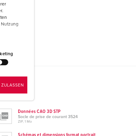
rer
r.
aten
r Nutzung
keting
 ZULASSEN
Données CAO 3D STP
Socle de prise de courant 3524
ZIP, 1 Mo
Schémas et dimensions format portrait