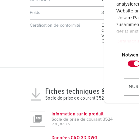
Inclinaison
20 °
analysier
Website an
Poids
326 g
Unsere Par
zusammen, 
Certification de conformité
EAC
CQC
der Diens
VDE
Datenschu
CB Zertifikat
E
i
Notwen
n
w
i
l
NUR
Fiches techniques & télécharg
l
Socle de prise de courant 3524
i
g
Information sur le produit
u
Socle de prise de courant 3524
n
PDF, 181 Ko
g
s
Données CAO 3D DWG