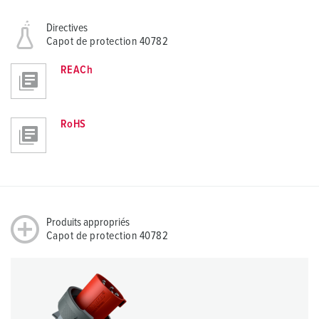
h
l
Directives
Capot de protection 40782
REACh
RoHS
Produits appropriés
Capot de protection 40782