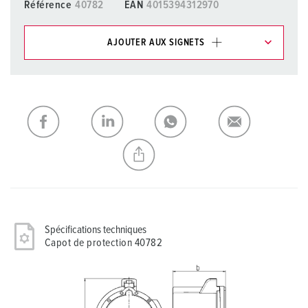
Référence
40782
EAN
4015394312970
AJOUTER AUX SIGNETS
Dans la rubrique Liste d’articles/ Panier, vous pouvez gérer
nos produits dans différentes listes.
Ma liste
(0)
AJOUTER
CRÉER UNE NOUVELLE LISTE
Spécifications techniques
Capot de protection 40782