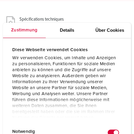
Spécifications techniques
Socle connecteur en saillie 412
Details
Über Cookies
Zustimmung
Ampère
32 A
Diese Webseite verwendet Cookies
Pôles
5 p
Wir verwenden Cookies, um Inhalte und Anzeigen
zu personalisieren, Funktionen für soziale Medien
Volt
400 V
anbieten zu können und die Zugriffe auf unsere
Website zu analysieren. Außerdem geben wir
Position horaire
6 h
Informationen zu Ihrer Verwendung unserer
Website an unsere Partner für soziale Medien,
Hertz
50-60 Hz
Werbung und Analysen weiter. Unsere Partner
führen diese Informationen möglicherweise mit
Technique de raccordement
avec bornes à vis
weiteren Daten zusammen, die Sie ihnen
bereitgestellt haben oder die sie im Rahmen Ihrer
Contacts
Standard
Nutzung der Dienste gesammelt haben.
Indice de protection
IP44
E
Datenschutzerklärung
Impressum
Notwendig
i