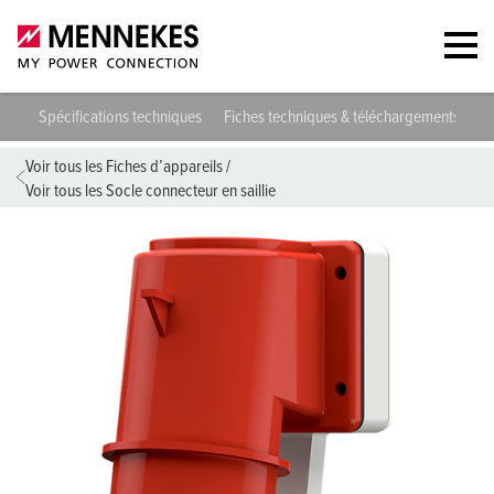
412
Spécifications techniques
Fiches techniques & téléchargements
D
Voir tous les Fiches d’appareils
/
Voir tous les Socle connecteur en saillie