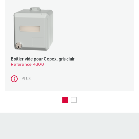
l
Boîtier vide pour Cepex, gris clair
Référence 4300
PLUS