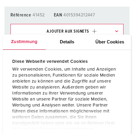
Référence
41452
EAN
4015394212447
AJOUTER AUX SIGNETS
Details
Über Cookies
Zustimmung
Dans la rubrique Liste d’articles/ Panier, vous pouvez gérer
nos produits dans différentes listes.
Ma liste
(0)
AJOUTER
Diese Webseite verwendet Cookies
Wir verwenden Cookies, um Inhalte und Anzeigen
CRÉER UNE NOUVELLE LISTE
zu personalisieren, Funktionen für soziale Medien
anbieten zu können und die Zugriffe auf unsere
Website zu analysieren. Außerdem geben wir
Informationen zu Ihrer Verwendung unserer
Website an unsere Partner für soziale Medien,
Werbung und Analysen weiter. Unsere Partner
führen diese Informationen möglicherweise mit
Fiches techniques & téléchargements
weiteren Daten zusammen, die Sie ihnen
Module de connexion 41452
bereitgestellt haben oder die sie im Rahmen Ihrer
Nutzung der Dienste gesammelt haben.
Information sur le produit