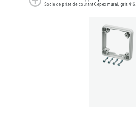
Socle de prise de courant Cepex mural, gris 416
s
w
a
h
l