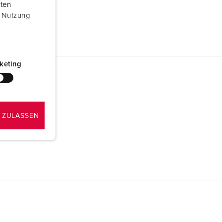
aten
r Nutzung
keting
 ZULASSEN