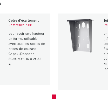
2
Cadre d‘écartement
To
Référence 4191
Ré
pour avoir une hauteur
en
uniforme, utilisable
(1
avec tous les socles de
la
prises de courant
fi
Cepex (Données,
di
SCHUKO®, 16 A et 32
22
A)
su
in