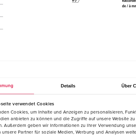
ements
Details
Über C
mmung
2
seite verwendet Cookies
Données CAO 3D STP
Socle de prise de courant Cepex mural, gris
den Cookies, um Inhalte und Anzeigen zu personalisieren, Funkt
4162
dien anbieten zu können und die Zugriffe auf unsere Website zu
ZIP, 287 Ko
en. Außerdem geben wir Informationen zu Ihrer Verwendung unse
 unsere Partner für soziale Medien, Werbung und Analysen weite
Schémas et dimensions format paysage