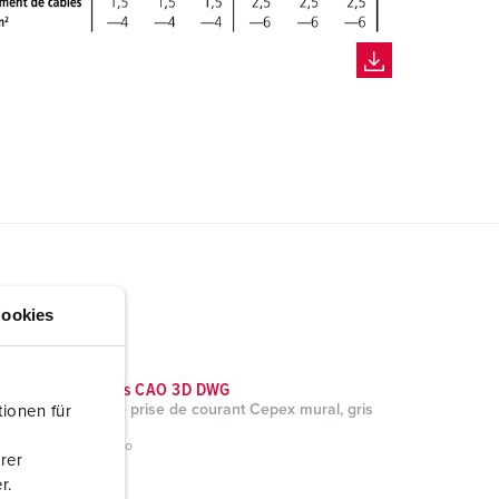
ookies
Données CAO 3D DWG
Socle de prise de courant Cepex mural, gris
ionen für
4162
ZIP, 520 Ko
rer
r.