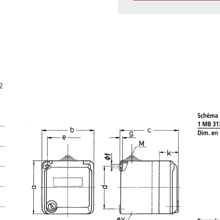
Dans la rubrique Liste d’ar
différentes listes.
Ma liste
(0)
CRÉ
2