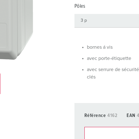
Dispositifs de connexion selon standards internationaux
S
Pôles
Transmission de données / réseautique
P
Produits avec extension et produits complémentaires
P
Produits complémentaires
T
bornes á vis
C
avec porte-étiquette
avec serrure de sécurit
clés
Référence
4162
EAN