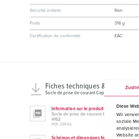
Sécurité enfants
Non
Poids
316 g
Certification de conformité
EAC
Fiches techniques & télécharg
Zusti
Socle de prise de courant Cepex mural, gris 416
Diese Web
Information sur le produit
Socle de prise de courant Cepex mural, gris
Wir verwen
4162
soziale Me
PDF, 209 Ko
analysier
Website an
Schémas et dimensions format portrait