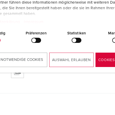
tner führen diese Informationen möglicherweise mit weiteren D
Socle de prise de courant Cepex mural, gris
die Sie ihnen bereitgestellt haben oder die sie im Rahmen Ihre
4162
PNG, 100 Ko
te gesammelt haben.
tzerklärung
Impressum
dig
Präferenzen
Statistiken
Mar
2
 NOTWENDIGE COOKIES
AUSWAHL ERLAUBEN
COOKIES
RoHS