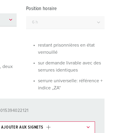
ervice incendie et protection contre les catastrophes
Position horaire
our conteneurs frigorifiques
our campings
M selon norme du matériel militaire
restant prisonnières en état
verrouillé
onnectique pour l‘événementiel
sur demande livrable avec des
é, deux
serrures identiques
serrure universelle: référence +
indice „ZA“
4015394022121
AJOUTER AUX SIGNETS