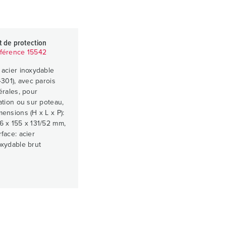
it de protection
férence 15542
 acier inoxydable
.4301), avec parois
térales, pour
xation ou sur poteau,
mensions (H x L x P):
6 x 155 x 131/52 mm,
rface: acier
oxydable brut