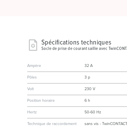
Spécifications techniques
Socle de prise de courant saillie avec TwinCON
Ampère
32 A
Pôles
3 p
Volt
230 V
Position horaire
6 h
Hertz
50-60 Hz
Technique de raccordement
sans vis - TwinCONTAC