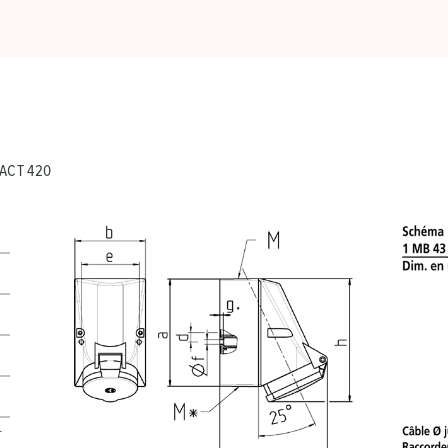
TACT 420
T