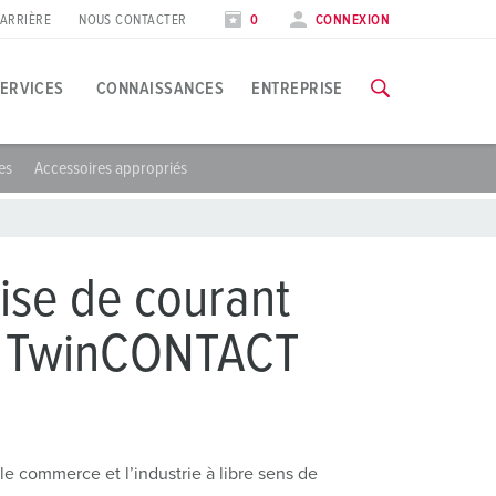
ARRIÈRE
NOUS CONTACTER
0
CONNEXION
ERVICES
CONNAISSANCES
ENTREPRISE
es
Accessoires appropriés
EKES
pplications spécifiques
ormation
alons et dates
ous trouverez toutes les informations concernant nos formation
’industrie agroalimentaire
ates
ise de courant
oliennes
VERS LES FORMATIONS
ec TwinCONTACT
’industrie automobile
entres logistiques
entres de données
le commerce et l’industrie à libre sens de