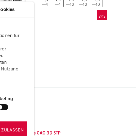
ookies
ionen für
rer
r.
aten
r Nutzung
keting
 ZULASSEN
Données CAO 3D STP