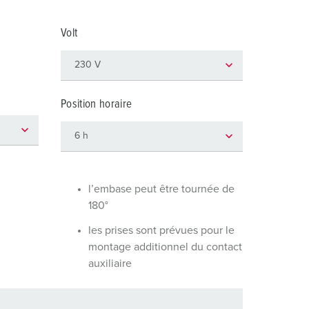
ervice incendie et protection contre les catastrophes
Volt
our conteneurs frigorifiques
our campings
M selon norme du matériel militaire
Position horaire
onnectique pour l‘événementiel
l’embase peut être tournée de
180°
les prises sont prévues pour le
montage additionnel du contact
auxiliaire