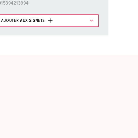
015394213994
AJOUTER AUX SIGNETS
ticles/ Panier, vous pouvez gérer nos produits dans
AJOUTER
ER UNE NOUVELLE LISTE