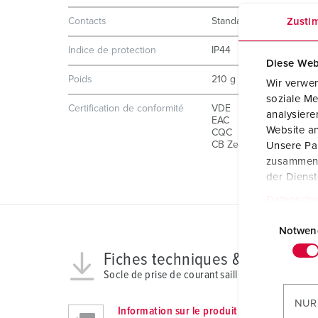
Zusti
Contacts
Standard
Indice de protection
IP44
Diese Web
Poids
210 g
Wir verwen
soziale Me
Certification de conformité
VDE
analysier
EAC
Website an
CQC
CB Zertifikat
Unsere Par
zusammen, 
der Diens
Datenschu
E
i
Notwen
n
Fiches techniques & télécharg
w
Socle de prise de courant saillie avec TwinCON
i
l
NUR
Information sur le produit
l