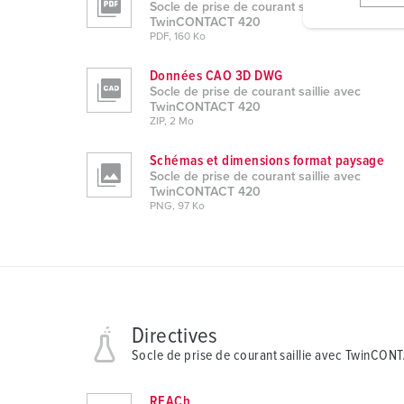
Socle de prise de courant saillie avec
i
TwinCONTACT 420
PDF, 160 Ko
g
u
Données CAO 3D DWG
n
Socle de prise de courant saillie avec
g
TwinCONTACT 420
ZIP, 2 Mo
s
a
Schémas et dimensions format paysage
u
Socle de prise de courant saillie avec
s
TwinCONTACT 420
PNG, 97 Ko
w
a
h
l
Directives
Socle de prise de courant saillie avec TwinCON
REACh