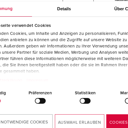
Details
Über C
mmung
seite verwendet Cookies
den Cookies, um Inhalte und Anzeigen zu personalisieren, Funkt
dien anbieten zu können und die Zugriffe auf unsere Website zu
en. Außerdem geben wir Informationen zu Ihrer Verwendung unse
 unsere Partner für soziale Medien, Werbung und Analysen weite
tner führen diese Informationen möglicherweise mit weiteren D
die Sie ihnen bereitgestellt haben oder die sie im Rahmen Ihre
te gesammelt haben.
tzerklärung
Impressum
dig
Präferenzen
Statistiken
Mar
ements
TACT 420
 NOTWENDIGE COOKIES
AUSWAHL ERLAUBEN
COOKIES
Une déclaration de conformité