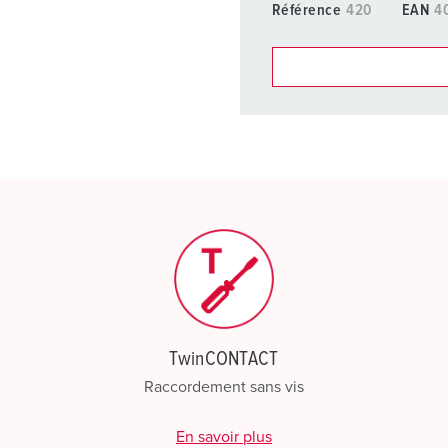
Référence
420
EAN
4
Dans la rubrique Liste d’ar
différentes listes.
Ma liste
(0)
CRÉ
TwinCONTACT
Raccordement sans vis
En savoir plus