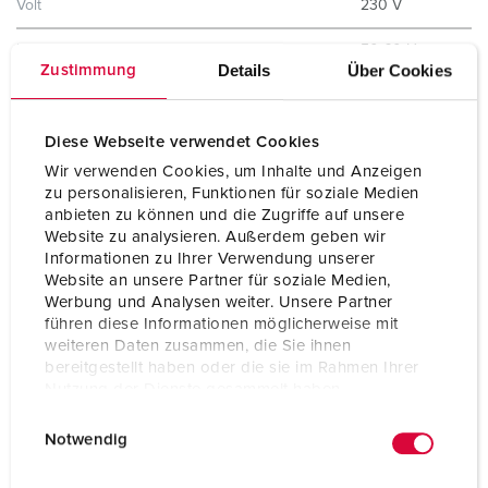
Volt
230 V
Hertz
50-60 Hz
Details
Über Cookies
Zustimmung
Indice de protection
IP44
Sécurité enfants
Oui
Diese Webseite verwendet Cookies
Wir verwenden Cookies, um Inhalte und Anzeigen
Poids
262 g
zu personalisieren, Funktionen für soziale Medien
anbieten zu können und die Zugriffe auf unsere
Certification de conformité
EAC
Website zu analysieren. Außerdem geben wir
Informationen zu Ihrer Verwendung unserer
Website an unsere Partner für soziale Medien,
Werbung und Analysen weiter. Unsere Partner
führen diese Informationen möglicherweise mit
weiteren Daten zusammen, die Sie ihnen
bereitgestellt haben oder die sie im Rahmen Ihrer
Nutzung der Dienste gesammelt haben.
E
Datenschutzerklärung
Impressum
Notwendig
i
n