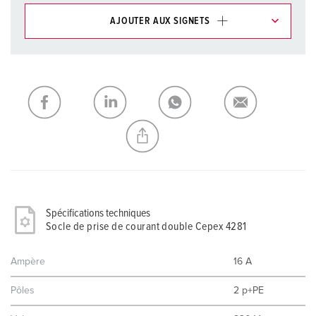
AJOUTER AUX SIGNETS
Dans la rubrique Liste d’articles/ Panier, vous pouvez gérer
nos produits dans différentes listes.
Ma liste
(0)
AJOUTER
CRÉER UNE NOUVELLE LISTE
Spécifications techniques
Socle de prise de courant double Cepex 4281
Ampère
16 A
Pôles
2 p+PE