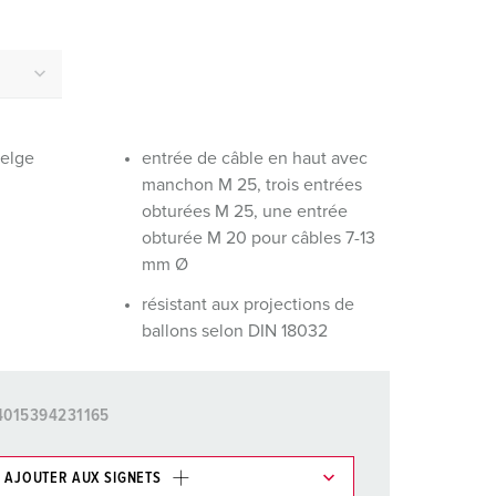
ervice incendie et protection contre les catastrophes
our conteneurs frigorifiques
our campings
M selon norme du matériel militaire
belge
entrée de câble en haut avec
manchon M 25, trois entrées
onnectique pour l‘événementiel
obturées M 25, une entrée
obturée M 20 pour câbles 7-13
mm Ø
résistant aux projections de
ballons selon DIN 18032
4015394231165
AJOUTER AUX SIGNETS