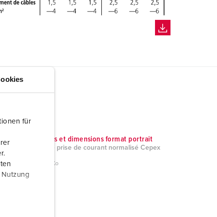
ookies
ionen für
Schémas et dimensions format portrait
rer
Socle de prise de courant normalisé Cepex
r.
4900
aten
PNG, 95 Ko
r Nutzung