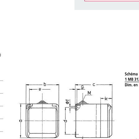
Dans la rubrique Liste d’ar
différentes listes.
Ma liste
(0)
CRÉ
0