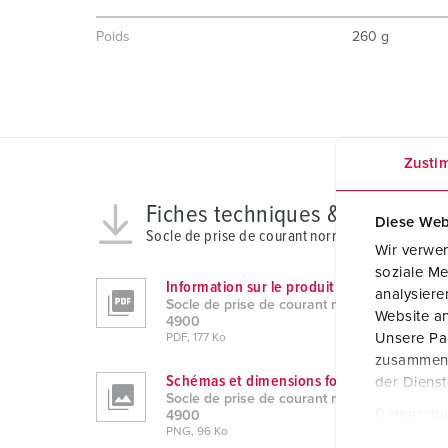
Poids
260 g
Zusti
Fiches techniques & télécharg
Diese Web
Socle de prise de courant normalisé Cepex 490
Wir verwen
soziale Me
Information sur le produit
analysier
Socle de prise de courant normalisé Cepex
Website an
4900
Unsere Par
PDF, 177 Ko
zusammen, 
Schémas et dimensions format paysage
der Diens
Socle de prise de courant normalisé Cepex
Datenschu
4900
E
PNG, 96 Ko