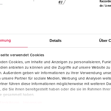
Details
Über C
mmung
ements
seite verwendet Cookies
0
den Cookies, um Inhalte und Anzeigen zu personalisieren, Funkt
dien anbieten zu können und die Zugriffe auf unsere Website zu
Une déclaration de conformité
en. Außerdem geben wir Informationen zu Ihrer Verwendung unse
Socle de prise de courant normalisé Cepex
 unsere Partner für soziale Medien, Werbung und Analysen weite
4900
tner führen diese Informationen möglicherweise mit weiteren D
PDF, 61 Ko
die Sie ihnen bereitgestellt haben oder die sie im Rahmen Ihre
te gesammelt haben.
tzerklärung
Impressum