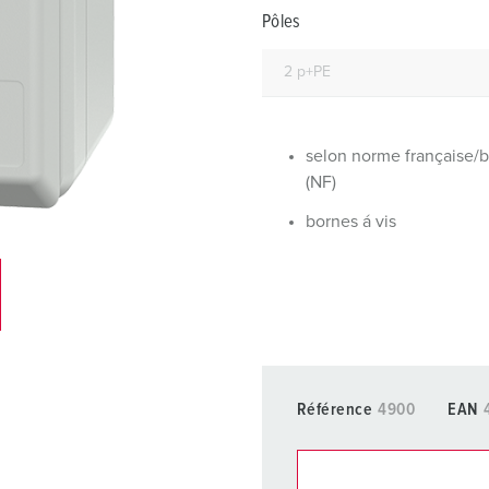
Dispositifs de connexion selon standards internationaux
S
Pôles
Transmission de données / réseautique
P
Produits avec extension et produits complémentaires
P
Produits complémentaires
T
selon norme française/
(NF)
C
bornes á vis
Référence
4900
EAN