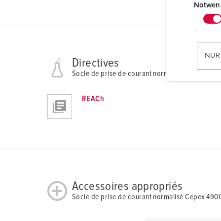
i
Notwen
n
w
i
l
NUR
Directives
l
Socle de prise de courant normalisé Cepex 490
i
g
REACh
u
n
g
s
a
u
s
w
Accessoires appropriés
a
Socle de prise de courant normalisé Cepex 490
h
l