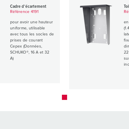
Cadre d‘écartement
To
Référence 4191
Ré
pour avoir une hauteur
en
uniforme, utilisable
(1
avec tous les socles de
la
prises de courant
fi
Cepex (Données,
di
SCHUKO®, 16 A et 32
22
A)
su
in