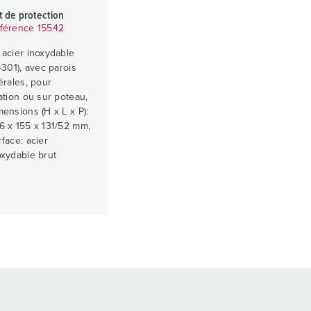
it de protection
férence 15542
 acier inoxydable
.4301), avec parois
térales, pour
xation ou sur poteau,
mensions (H x L x P):
6 x 155 x 131/52 mm,
rface: acier
oxydable brut