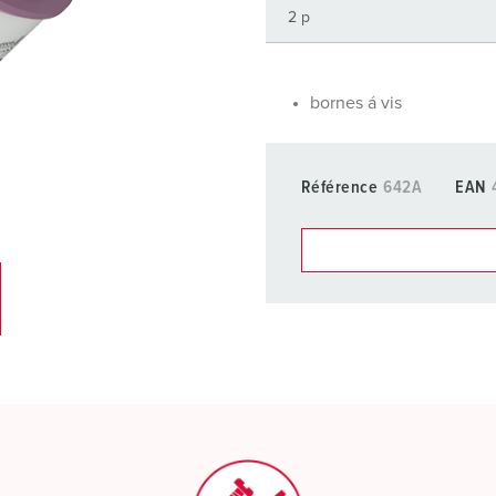
Dispositifs de connexion selon standards internationaux
S
Transmission de données / réseautique
P
bornes á vis
Produits avec extension et produits complémentaires
P
Produits complémentaires
T
Référence
642A
EAN
C
Dans la rubrique Liste d’ar
différentes listes.
Ma liste
(0)
CRÉ