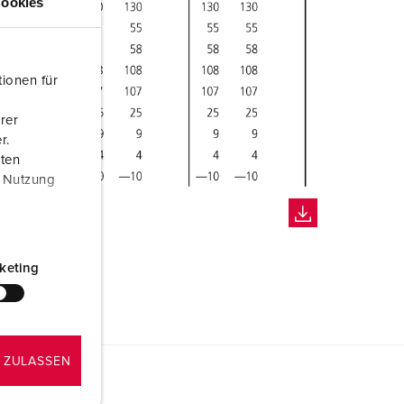
ookies
ionen für
rer
r.
aten
r Nutzung
keting
 ZULASSEN