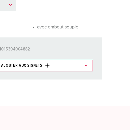
ervice incendie et protection contre les catastrophes
our conteneurs frigorifiques
avec embout souple
our campings
M selon norme du matériel militaire
4015394004882
onnectique pour l‘événementiel
AJOUTER AUX SIGNETS
ticles/ Panier, vous pouvez gérer nos produits dans
AJOUTER
ER UNE NOUVELLE LISTE