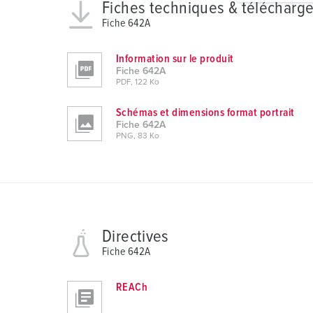
Fiches techniques & télécharg
g
Fiche 642A
u
n
Information sur le produit
g
Fiche 642A
s
PDF, 122 Ko
a
Schémas et dimensions format portrait
u
Fiche 642A
s
PNG, 83 Ko
w
a
h
l
Directives
Fiche 642A
REACh