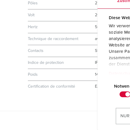
Zusti
Pôles
2 p
Volt
20-25 V
Diese Web
Wir verwen
Hertz
50-60 Hz
soziale Me
analysier
Technique de raccordement
avec bornes à vis
Website an
Contacts
Standard
Unsere Par
zusammen, 
Indice de protection
IP44
der Diens
Datenschu
Poids
141 g
E
i
Notwen
Certification de conformité
EAC
n
w
i
l
NUR
l
i