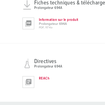
u
Fiches techniques & télécharg
n
Prolongateur 694A
g
s
Information sur le produit
a
Prolongateur 694A
PDF, 117 Ko
u
s
w
a
h
l
Directives
Prolongateur 694A
REACh