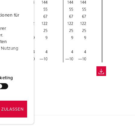
ionen für
rer
r.
aten
r Nutzung
keting
 ZULASSEN