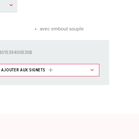
ervice incendie et protection contre les catastrophes
our conteneurs frigorifiques
avec embout souple
our campings
M selon norme du matériel militaire
4015394005308
onnectique pour l‘événementiel
AJOUTER AUX SIGNETS
ticles/ Panier, vous pouvez gérer nos produits dans
AJOUTER
ER UNE NOUVELLE LISTE