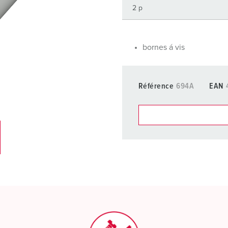
Dispositifs de connexion selon standards internationaux
S
Transmission de données / réseautique
P
bornes á vis
Produits avec extension et produits complémentaires
P
Produits complémentaires
T
Référence
694A
EAN
C
Dans la rubrique Liste d’ar
différentes listes.
Ma liste
(0)
CRÉ