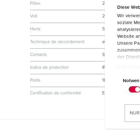
Pôles
2 p
Diese Web
Wir verwen
Volt
20-25 V
soziale Me
Hertz
50-60 Hz
analysier
Website an
Technique de raccordement
avec bornes à vis
Unsere Par
zusammen, 
Contacts
Standard
der Diens
Datenschu
Indice de protection
IP44
E
Poids
184 g
i
Notwen
n
Certification de conformité
EAC
w
i
l
NUR
l
i
g