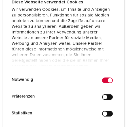
Diese Webseite verwendet Cookies
Wir verwenden Cookies, um Inhalte und Anzeigen
Spécifications techniques
zu personalisieren, Funktionen für soziale Medien
Prolongateur 695A
anbieten zu können und die Zugriffe auf unsere
Website zu analysieren. Außerdem geben wir
Ampère
32 A
Informationen zu Ihrer Verwendung unserer
Website an unsere Partner für soziale Medien,
Pôles
2 p
Werbung und Analysen weiter. Unsere Partner
führen diese Informationen möglicherweise mit
Volt
40-50 V
weiteren Daten zusammen, die Sie ihnen
bereitgestellt haben oder die sie im Rahmen Ihrer
Nutzung der Dienste gesammelt haben.
Position horaire
12 h
E
Datenschutzerklärung
Impressum
Hertz
50-60 Hz
Notwendig
i
n
Technique de raccordement
avec bornes à vis
w
Präferenzen
Contacts
Standard
i
l
Statistiken
Indice de protection
IP44
l
i
Poids
184 g