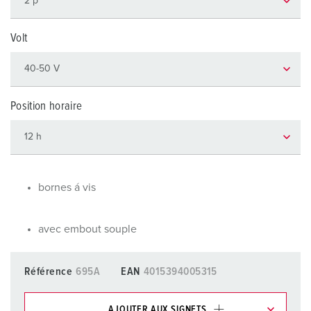
Volt
Position horaire
bornes á vis
avec embout souple
Référence
695A
EAN
4015394005315
AJOUTER AUX SIGNETS