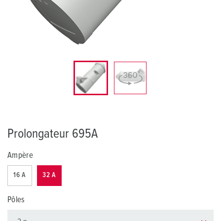
Prolongateur 695A
Ampère
16 A
32 A
Pôles