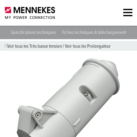
95A
Spécifications techniques
Fiches techniques & téléchargements
D
Voir tous les Très basse tension
/
Voir tous les Prolongateur